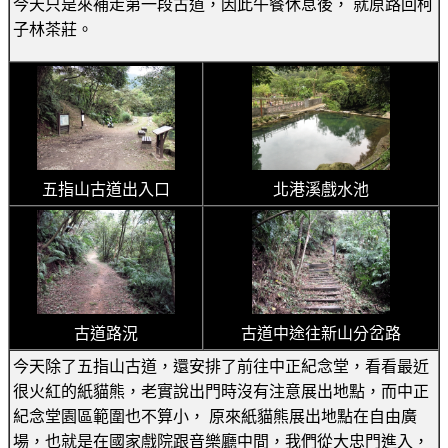
今天只是來補走第一段古道，因此午餐休息後， 就原路回柯
子林茶莊。
五指山古道出入口
北港溪戲水池
古道路況
古道中途往新山分岔路
今天除了五指山古道，還安排了前往中正紀念堂，看看最近
很火紅的紙貓熊，老實說出門時沒有注意展出地點，而中正
紀念堂園區範圍也不算小， 原來紙貓熊展出地點在自由廣
場，也就是在國家戲院跟音樂廳中間，我們從大忠門進入，