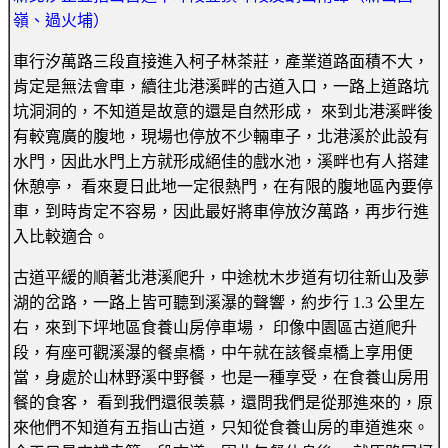
嶺、過火埔）
車行汐萬路三段直接進入柯子林茶莊，產業道路面積不大，
肯定是無法會車，續往北港溪畔的古道入口，一路上道路坑
坑洞洞的，不知道是故意的還是自然形成， 來到北港溪畔後
有較寬廣的腹地，現場也停放不少輛車子，北港溪於此設有
水門，因此水門上方就形成絕佳的戲水池，溪畔也有人搭建
休憩亭， 看來夏日此地一定很熱門，在有限的腹地區內要停
車，到時肯定不容易，因此最好將車停放汐萬路，再步行進
入比較適合。
古道平緩的順著北港溪爬升，中途枕木步道有切往新山及夢
湖的岔路，一路上皆可聽到溪瀑的聲響，約步行 1.3 公里左
右，來到下坪地區食養山房停車場， 印像中園區古道爬升
段，有座可觀溪瀑的餐桌橋，中午就在該餐桌橋上享用便
當，身處於山林野溪中野餐，也是一種享受，在食養山房用
餐的食客， 看到我們還很羡慕，還問我們是從那進來的，原
來他們不知道有五指山古道，只知從食養山房的車道進來。