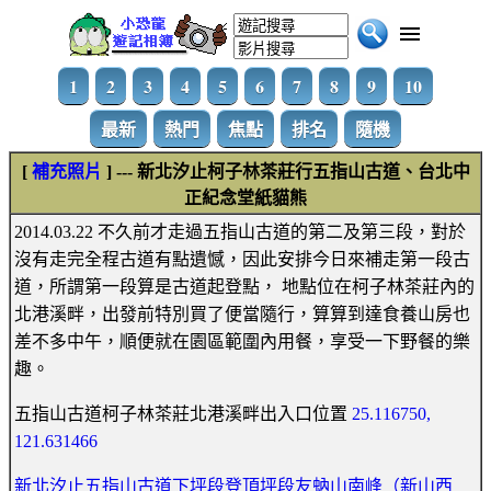
1
2
3
4
5
6
7
8
9
10
最新
熱門
焦點
排名
隨機
[
補充照片
] --- 新北汐止柯子林茶莊行五指山古道、台北中
正紀念堂紙貓熊
2014.03.22 不久前才走過五指山古道的第二及第三段，對於
沒有走完全程古道有點遺憾，因此安排今日來補走第一段古
道，所謂第一段算是古道起登點， 地點位在柯子林茶莊內的
北港溪畔，出發前特別買了便當隨行，算算到達食養山房也
差不多中午，順便就在園區範圍內用餐，享受一下野餐的樂
趣。
五指山古道柯子林茶莊北港溪畔出入口位置
25.116750,
121.631466
新北汐止五指山古道下坪段登頂坪段友蚋山南峰（新山西