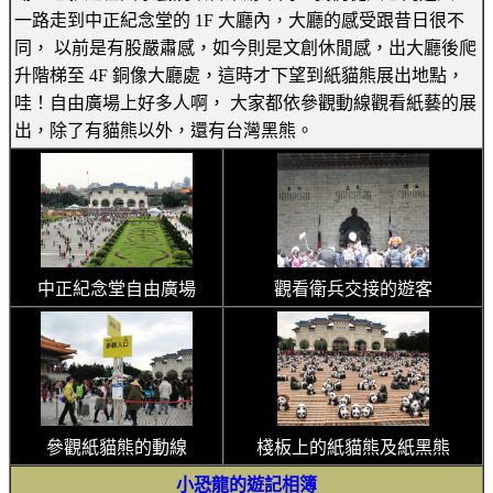
一路走到中正紀念堂的 1F 大廳內，大廳的感受跟昔日很不
同， 以前是有股嚴肅感，如今則是文創休閒感，出大廳後爬
升階梯至 4F 銅像大廳處，這時才下望到紙貓熊展出地點，
哇！自由廣場上好多人啊， 大家都依參觀動線觀看紙藝的展
出，除了有貓熊以外，還有台灣黑熊。
中正紀念堂自由廣場
觀看衛兵交接的遊客
參觀紙貓熊的動線
棧板上的紙貓熊及紙黑熊
小恐龍的遊記相簿