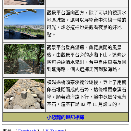
觀景平台面向西方，除了可以俯視清水
地區城鎮，還可以展望台中海線一帶的
風光，想必這裡也是觀看夜景的好地
點。
觀景平台登高望遠，飽覽廣闊的風景
後，由觀景平台旁的步階下山，這條步
階可通達清水鬼洞、台中自由車場及回
到鰲海路，個人選擇走回到鰲海路。
橫越過橋頭寮溪攔沙壩後，登上了用鵝
卵石堆砌而成的石埠，這條橋頭寮溪石
埠，順著鰲海路下行，途中竟然發現有
基石，這基石是 82 年 11 月設立的。
小恐龍的遊記相簿