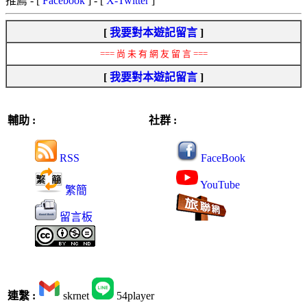
推薦
- [
Facebook
] - [
X-Twitter
]
[
我要對本遊記留言
]
=== 尚 未 有 網 友 留 言 ===
[
我要對本遊記留言
]
輔助 :
社群 :
RSS
FaceBook
YouTube
繁簡
留言板
連繫 :
skrnet
54player