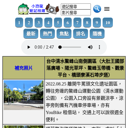
1
2
3
4
5
6
7
8
9
10
最新
熱門
焦點
排名
隨機
台中清水鰲峰山南側園區（大肚王國部
補充照片
落廣場、陽光草坪、鰲峰玉帶橋、觀景
平台、橋頭寮溪石埠步道）
2022.08.25 離開牛罵頭文化遺址園區，
轉往旁邊的鰲峰山運動公園（清水運動
公園），公園入口旁設有景觀涼亭，涼
亭旁則備有汽機車停車場，亦有
YouBike 租借站， 交通上可以說很週全
便利。