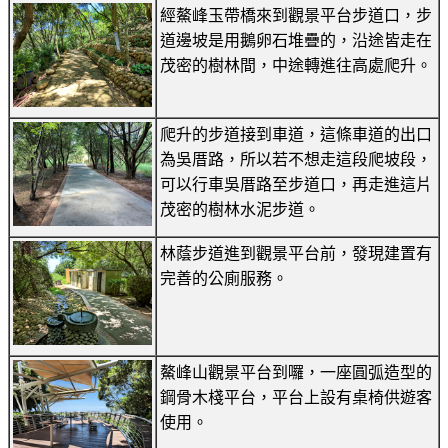
經鰲峰玉帶橋來到觀景平台步道口，步
道邊坡是用鵝卵石堆疊的，沿途皆走在
茂密的樹林間，中途轉進往高處爬升。
爬升的步道接到車道，這條車道的出口
為吳厝路，所以若不想走這段爬坡段，
可以行車吳厝路至步道口，再走進這片
茂密的樹林水泥步道。
林蔭步道進到觀景平台前，發現建置有
完善的公廁服務。
鰲峰山觀景平台到囉，一座圓弧造型的
鋼骨木棧平台，平台上設有桌椅供遊客
使用。