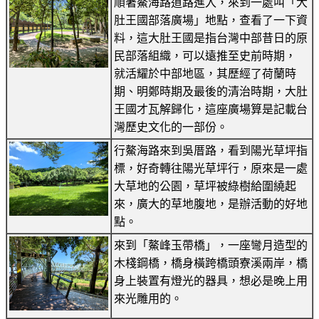
順著鰲海路道路進入，來到一處叫「大
肚王國部落廣場」地點，查看了一下資
料，這大肚王國是指台灣中部昔日的原
民部落組織，可以遠推至史前時期，
就活耀於中部地區，其歷經了荷蘭時
期、明鄭時期及最後的清治時期，大肚
王國才瓦解歸化，這座廣場算是記載台
灣歷史文化的一部份。
行鰲海路來到吳厝路，看到陽光草坪指
標，好奇轉往陽光草坪行，原來是一處
大草地的公園，草坪被綠樹給圍繞起
來，廣大的草地腹地，是辦活動的好地
點。
來到「鰲峰玉帶橋」，一座彎月造型的
木棧鋼橋，橋身橫跨橋頭寮溪兩岸，橋
身上裝置有燈光的器具，想必是晚上用
來光雕用的。