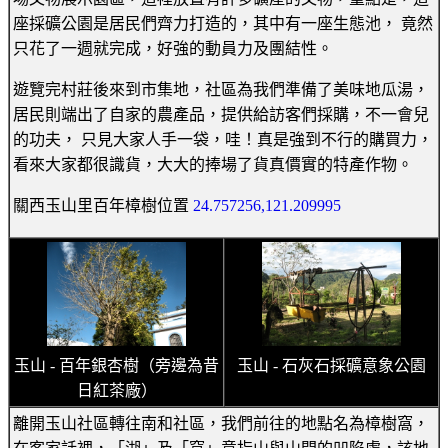
座採礦公園是居民們齊力打造的，其中有一座生態池， 竟然
只花了一週就完成，好強的動員力及團結性。
遊覽完村莊後來到市集地，社區為我們準備了美味地瓜湯，
居民則端出了自家的農產品，提供給訪客們採購，不一會兒
的功夫， 只見大家人手一袋，哇！真是強到不行的購買力，
看來大家都很識貨，大大的捧場了貨真價實的特產作物。
關西玉山里百年樟樹位置
24.757256,121.209995
玉山 - 百年銀杏樹（旁邊為昔
玉山 - 石灰石採礦意象公園
日紅茶廠）
離開玉山社區轉往南和社區，我們前往的地點名為樟樹窩，