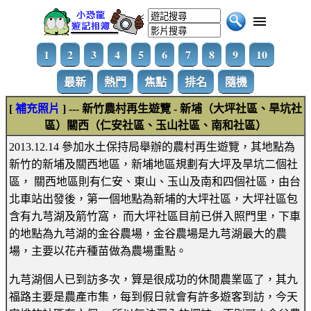
1
2
3
4
5
6
7
8
9
10
最新
熱門
焦點
排名
隨機
[
補充照片
] --- 新竹農村再生遊覽 - 新埔（大坪社區、旱坑社
區）關西（仁安社區、玉山社區、南和社區）
2013.12.14 參加水土保持局舉辦的農村再生遊覽，其地點為
新竹的新埔及關西地區，新埔地區規劃有大坪及旱坑二個社
區， 關西地區則有仁安、東山、玉山及南和四個社區，由台
北車站出發後，第一個地點為新埔的大坪社區，大坪社區包
含有九芎湖及箭竹窩， 而大坪社區目前已併入照門里，下車
的地點為九芎湖的金谷農場，金谷農場是九芎湖最大的農
場，主要以花卉種苗做為農場重點。
九芎湖個人已到訪多次，算是很成功的休閒農業區了，其九
福路主要是農產市集，每到假日就會有許多遊客到訪，今天