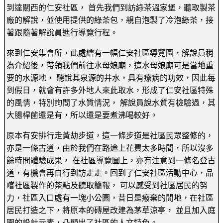
到達關西的仁安社區， 首先我們到訪綠茶溫家堡，聽取製茶
廠的解說，並使用提供的綠茶包，親自泡製了冷泡綠茶，接
著跟隨著解說員進行導覽行程。
來到仁安集會所，此處繪有一幅仁安社區導覽圖，解說員稍
為介紹後，帶領我們前往水母娘廟，這水母娘廟可是當地重
要的水源地， 聽說其泉源的井水，具有療病的功效，因此每
到假日，就會有許多外地人來此取水，形成了仁安社區特殊
的風情，特別詢間了水質情況， 解說員說水質有檢驗過，其
大腸桿菌還是有，所以還是要煮沸喝較好。
原本有安排行走黃劫步道，這一條步道是社區民眾整修的，
亦是一條古道，由於我們在路途上花費太多時間，所以沒多
餘時間體驗成果， 在社區導覽圖上，亦有注意到一條名登古
道，有機會再自行到訪走走。回到了仁安社區活動中心，品
嚐社區製作的茶點及聽取簡報， 可以感受到社區居民的努
力，社區入口處有一塊小公園，昔日是癈棄的閒地，在社區
居民打造之下，將原本的磚屋改建為茅草涼亭， 並且加入庭
園的設計元素，凸顯出了社區的人文特色。