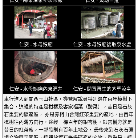
仁安 - 綠茶溫家堡製茶廠
仁安 - 黃劫古道
仁安 - 水母娘廟
仁安 - 水母娘廟後取泉水處
仁安 - 水母娘廟內泉源井
仁安 - 閒置再生的茅草涼亭
車行進入到關西玉山社區，導覽解說員特別選在百年樟樹下
集合，這裡的特產是柑橘及客家福菜（酸菜），昔日是石灰
石重要的礦產區， 亦是赤柯山台灣紅茶重要的產地，由百年
樟樹往內灣方向行，途經一棵百年的銀杏樹，銀杏樹旁就是
昔日的紅茶廠，十鄰段則有百年土地公， 最後來到石灰石礦
場文物展示園區，這裡放置有許多礦產的文物，重點是，這