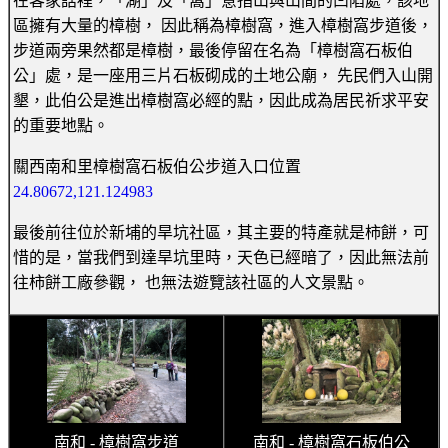
在客家話裡，「湖」及「窩」意指山與山間的凹陷處，該地
區擁有大量的樟樹， 因此稱為樟樹窩，進入樟樹窩步道後，
步道兩旁果然都是樟樹，最後停留在名為「樟樹窩石板伯
公」處，是一座用三片石板砌成的土地公廟， 先民們入山開
墾，此伯公是進出樟樹窩必經的點，因此成為居民祈求平安
的重要地點。
關西南和里樟樹窩石板伯公步道入口位置
24.80672,121.124983
最後前往位於新埔的旱坑社區，其主要的特產就是柿餅，可
惜的是，當我們到達旱坑里時，天色已經暗了，因此無法前
往柿餅工廠參觀， 也無法遊覽該社區的人文景點。
南和 - 樟樹窩步道
南和 - 樟樹窩石板伯公