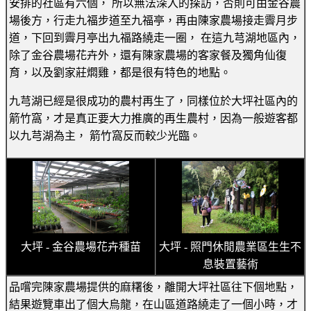
安排的社區有六個， 所以無法深入的探訪，否則可由金谷農
場後方，行走九福步道至九福亭，再由陳家農場接走霽月步
道，下回到霽月亭出九福路繞走一圈， 在這九芎湖地區內，
除了金谷農場花卉外，還有陳家農場的客家餐及獨角仙復
育，以及劉家莊燜雞，都是很有特色的地點。
九芎湖已經是很成功的農村再生了，同樣位於大坪社區內的
箭竹窩，才是真正要大力推廣的再生農村，因為一般遊客都
以九芎湖為主， 箭竹窩反而較少光臨。
大坪 - 金谷農場花卉種苗
大坪 - 照門休閒農業區生生不
息裝置藝術
品嚐完陳家農場提供的麻糬後，離開大坪社區往下個地點，
結果遊覽車出了個大烏龍，在山區道路繞走了一個小時，才