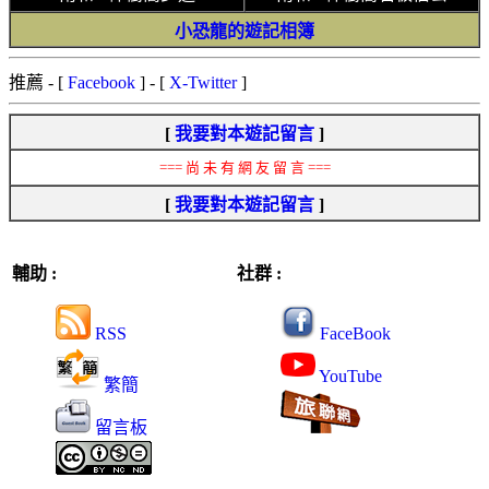
小恐龍的遊記相簿
推薦
- [
Facebook
] - [
X-Twitter
]
[
我要對本遊記留言
]
=== 尚 未 有 網 友 留 言 ===
[
我要對本遊記留言
]
輔助 :
社群 :
RSS
FaceBook
YouTube
繁簡
留言板