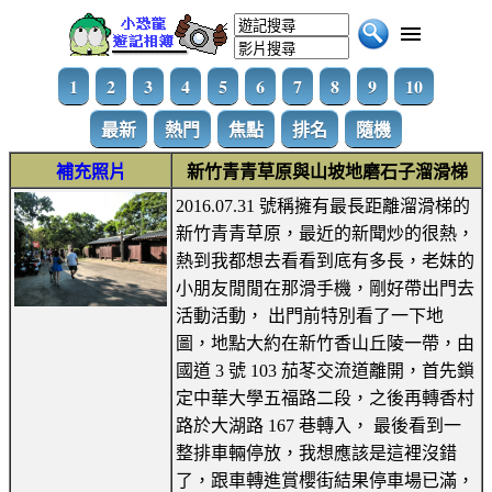
1
2
3
4
5
6
7
8
9
10
最新
熱門
焦點
排名
隨機
補充照片
新竹青青草原與山坡地磨石子溜滑梯
2016.07.31 號稱擁有最長距離溜滑梯的
新竹青青草原，最近的新聞炒的很熱，
熱到我都想去看看到底有多長，老妹的
小朋友閒閒在那滑手機，剛好帶出門去
活動活動， 出門前特別看了一下地
圖，地點大約在新竹香山丘陵一帶，由
國道 3 號 103 茄苳交流道離開，首先鎖
定中華大學五福路二段，之後再轉香村
路於大湖路 167 巷轉入， 最後看到一
整排車輛停放，我想應該是這裡沒錯
了，跟車轉進賞櫻街結果停車場已滿，