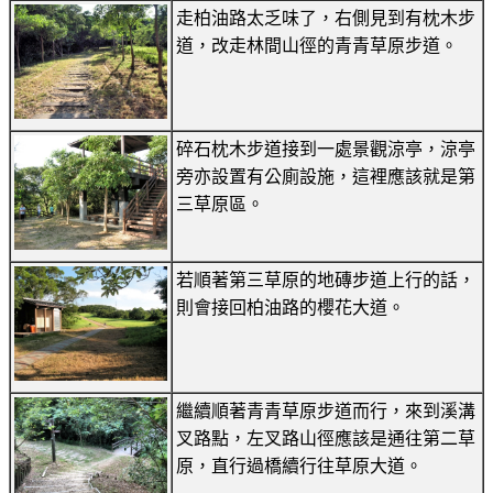
走柏油路太乏味了，右側見到有枕木步
道，改走林間山徑的青青草原步道。
碎石枕木步道接到一處景觀涼亭，涼亭
旁亦設置有公廁設施，這裡應該就是第
三草原區。
若順著第三草原的地磚步道上行的話，
則會接回柏油路的櫻花大道。
繼續順著青青草原步道而行，來到溪溝
叉路點，左叉路山徑應該是通往第二草
原，直行過橋續行往草原大道。