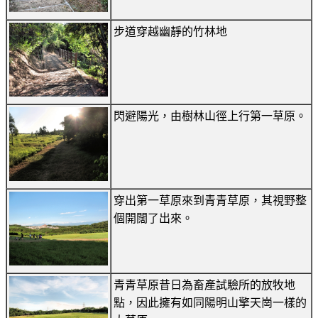
步道穿越幽靜的竹林地
閃避陽光，由樹林山徑上行第一草原。
穿出第一草原來到青青草原，其視野整
個開闊了出來。
青青草原昔日為畜產試驗所的放牧地
點，因此擁有如同陽明山擎天崗一樣的