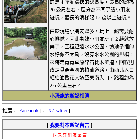
的是 4 座溜滑梯的總長度，最長的約為
20 公尺左右，區分為不同等級小朋友
遊玩，最長的滑梯限 12 歲以上遊玩。
由於現場小朋友眾多，玩上一趟需要耐
心排隊，因此老妹小朋友玩了 2 趟就放
棄了，回程經過水水公園，這池子裡的
水好像不太夠，沒有水水公園的規模，
來時走青青草原碎石枕木步道，回程則
改走貫穿全園的柏油道路，由西北入口
經柏油櫻花大道至東南入口，路程約為
2.6 公里左右。
小恐龍的遊記相簿
推薦
- [
Facebook
] - [
X-Twitter
]
[
我要對本遊記留言
]
=== 尚 未 有 網 友 留 言 ===