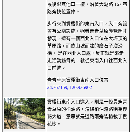
最後跟其他車一樣，沿著大湖路 167 巷
路旁找位置停。
步行來到賞櫻街的東南入口，入口旁設
置有公廁設施，觀看青青草原導覽圖才
發現，還有一個西北入口位在大坪頂的
草原路，而依山坡而建的磨石子溜滑
梯， 是在西北入口處，反正就是來走
走活動筋骨的，就從東南入口往西北入
口前進。
青青草原賞櫻街東南入口位置
24.767159, 120.936902
賞櫻街東南入口進入，則是一條貫穿青
青草原的柏油路，這條柏油道路稱為櫻
花大道，意思就是道路兩旁皆植栽了櫻
花樹。