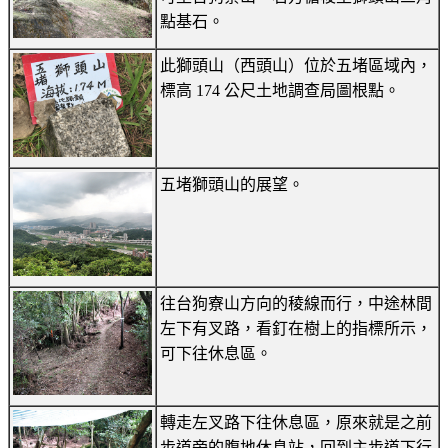
點基石。
此獅頭山（西頭山）位於五堵區域內，
標高 174 公尺土地調查局圖根點。
五堵獅頭山的展望。
往台狗寮山方向的稜線而行，中途林間
左下有叉路，看釘在樹上的指標所示，
可下往休息區。
轉走左叉路下往休息區，原來就是之前
步道旁的腹地休息站，回到主步道下行