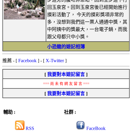
回玉泉宮。回到玉泉宮後已經開始進行
摸彩活動了， 今天的摸彩獎項非常的
多，沒想到我們這一票人通通中獎，其
中阿姨中的獎最大，一台電子鍋，而我
跟父母都只中小獎。
小恐龍的遊記相簿
推薦
- [
Facebook
] - [
X-Twitter
]
[
我要對本遊記留言
]
=== 尚 未 有 網 友 留 言 ===
[
我要對本遊記留言
]
輔助 :
社群 :
RSS
FaceBook