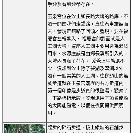
手煙及看到煙蒂存在。
玉泉宮位在汐止鄉長路大埤的路底，不
過一開始我們走錯路，直往汽車旅館而
去，發現走錯路了回頭才發現，要在福
慶宮左轉進入， 福慶宮的對面就是人
工湖大埤，這座人工湖主要用途為灌溉
用水，水源應該是由鄉長溪所引入的，
大埤內長滿了荷花， 感覺上生態還不
少，沒想到汐止除了夢湖及翠湖以外，
還有一個美美的人工湖。往獅頭山的無
菸步道就在玉泉宮廟埕的右方走道內，
第一個印像是步道真的很整潔，觀察了
一下路標指示牌，發現還用了節省能源
的太陽能儲電，以便在夜間提供照明
用。
起步的碎石步道，接上緩坡的石舖步