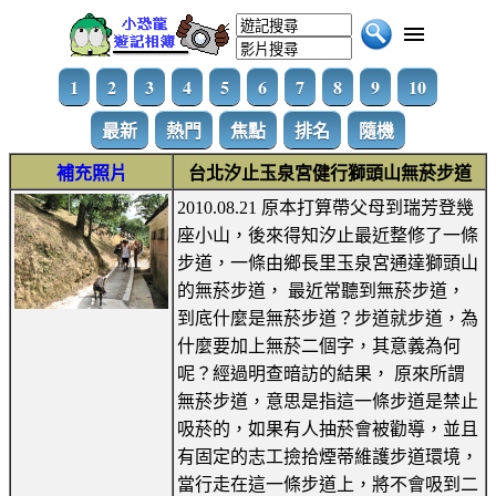
1
2
3
4
5
6
7
8
9
10
最新
熱門
焦點
排名
隨機
補充照片
台北汐止玉泉宮健行獅頭山無菸步道
2010.08.21 原本打算帶父母到瑞芳登幾
座小山，後來得知汐止最近整修了一條
步道，一條由鄉長里玉泉宮通達獅頭山
的無菸步道， 最近常聽到無菸步道，
到底什麼是無菸步道？步道就步道，為
什麼要加上無菸二個字，其意義為何
呢？經過明查暗訪的結果， 原來所謂
無菸步道，意思是指這一條步道是禁止
吸菸的，如果有人抽菸會被勸導，並且
有固定的志工撿拾煙蒂維護步道環境，
當行走在這一條步道上，將不會吸到二