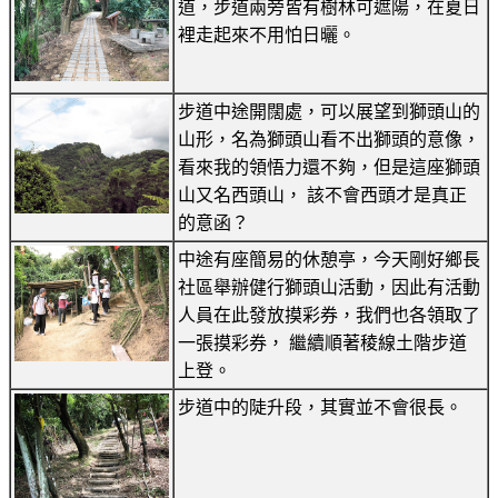
道，步道兩旁皆有樹林可遮陽，在夏日
裡走起來不用怕日曬。
步道中途開闊處，可以展望到獅頭山的
山形，名為獅頭山看不出獅頭的意像，
看來我的領悟力還不夠，但是這座獅頭
山又名西頭山， 該不會西頭才是真正
的意函？
中途有座簡易的休憩亭，今天剛好鄉長
社區舉辦健行獅頭山活動，因此有活動
人員在此發放摸彩券，我們也各領取了
一張摸彩券， 繼續順著稜線土階步道
上登。
步道中的陡升段，其實並不會很長。