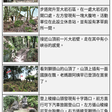
步道爬升至大岩石區，在一處大岩石的
開口處，左方發現有一塊大腹地，活動
單位在此設立休息站，並有設有茅草廁
所一間。
接近山頂前一片大岩壁，走在其中有小
峽谷的感覺。
看到獅頭山的山頂了，山頂上插有一面
國旗在飄，老媽跟阿姨早已登頂在賞景
了。
登上稜線山頭發現有十字路口，前方直
行可下汽車旅館登山口，左方循山稜線
可至台狗寮山，右方循稜至獅頭山三角