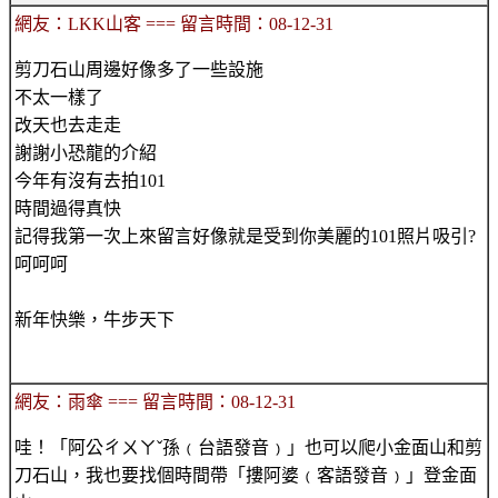
網友：LKK山客 === 留言時間：08-12-31
剪刀石山周邊好像多了一些設施
不太一樣了
改天也去走走
謝謝小恐龍的介紹
今年有沒有去拍101
時間過得真快
記得我第一次上來留言好像就是受到你美麗的101照片吸引?
呵呵呵
新年快樂，牛步天下
網友：雨傘 === 留言時間：08-12-31
哇！「阿公ㄔㄨㄚˇ孫﹙台語發音﹚」也可以爬小金面山和剪
刀石山，我也要找個時間帶「摟阿婆﹙客語發音﹚」登金面