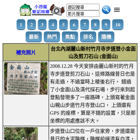
1
2
3
4
5
6
7
8
9
10
最新
熱門
焦點
排名
隨機
台北內湖麗山新村竹月寺步道登小金面
補充照片
山及剪刀石山 (金面山)
2008.12.28 今天安排由麗山新村的竹月
寺步道登剪刀石山，這條路線昔日也是
有走過，不過當時上稜後右行， 錯過
了小金面山及清代採石場，步行來到起
登點發現多了一座路碑，上頭寫著金面
山親山步道竹月寺登山口， 上頭還有
GPS 的座標，算是不錯的設置，只是那
坐標的用處應該不大。
步道登山口位在一戶住家旁，步道還是
昔日的水泥階梯，階梯前緣漆有白漆，