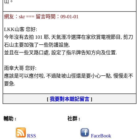
山。
網友：skr === 留言時間：09-01-01
LKK山客 您好:
今年沒有去拍 101 耶, 天氣溼冷選擇在家欣賞電視節目, 剪刀
石山主要加強了一些防護設施,
並且在一些叉路口處, 設定了指示牌告知方向及位置.
雨傘大哥 您好:
應該是可以應付啦, 不過陡坡山徑還是要小心一點, 慢慢走不
要急.
[
我要對本遊記留言
]
輔助 :
社群 :
RSS
FaceBook