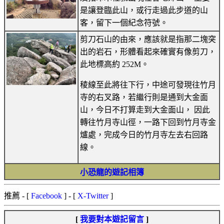
是讓登臨此山，或行走過此步道的山
客，留下一個紀念符號。
剪刀石山的由來，應該就是指那二塊突
出的岩石，形體看起來確實有像剪刀，
此地標高約 252M。
稜線至此將往下行，中途可發現往竹月
寺的右叉路，若繼行則是通到大金面
山，今日不打算走到大金面山， 因此
轉往竹月寺山徑，一路下回到竹月寺金
爐處，完成今日的竹月寺左去右回路
線。
小恐龍的遊記相簿
推薦
- [
Facebook
] - [
X-Twitter
]
[
我要對本遊記留言
]