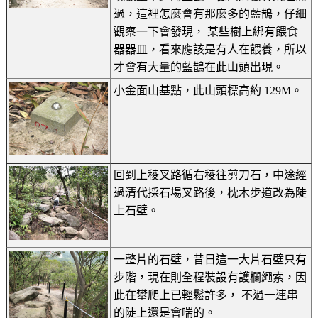
過，這裡怎麼會有那麼多的藍鵲，仔細
觀察一下會發現， 某些樹上綁有餵食
器器皿，看來應該是有人在餵養，所以
才會有大量的藍鵲在此山頭出現。
小金面山基點，此山頭標高約 129M。
回到上稜叉路循右稜往剪刀石，中途經
過清代採石場叉路後，枕木步道改為陡
上石壁。
一整片的石壁，昔日這一大片石壁只有
步階，現在則全程裝設有護欄繩索，因
此在攀爬上已輕鬆許多， 不過一連串
的陡上還是會喘的。