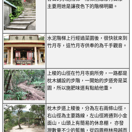
主要用途是讓夜色下的階梯明顯。
水泥階梯上行經過菜園後，很快就來到
竹月寺，這竹月寺供奉的為千手觀音。
上稜的山徑在竹月寺廁所旁，一路都是
枕木舖設的步階，一開始的步道旁是菜
園，所以施肥味道有點給他重。
枕木步道上稜後，分為左右兩條山徑，
右山徑為主要路線，左山徑將通到小金
面山，山頭上有簡易的休息棚， 亦發
現數量不少的藍鵲，從四周樹林飛越而