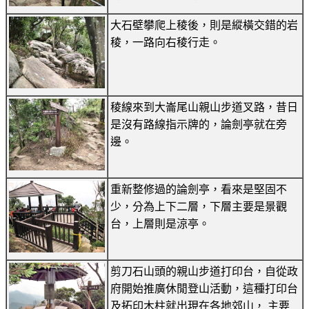
大石壁攀爬上稜後，則是縱橫交錯的岩
稜，一路向右稜行走。
稜線來到大崙尾山親山步道叉路，昔日
是沒有路線指示牌的，論劍亭就在旁
邊。
重新整修過的論劍亭，看來是堅固不
少，分為上下二層，下層主要是景觀
台，上層則是涼亭。
剪刀石山頭的親山步道打印台，自從政
府開始推廣休閒登山活動，這種打印台
及拓印木柱就出現在各地郊山， 主要