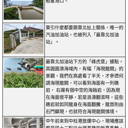
船隻港口。
東引什麼都要跟靠北扯上關係，唯一的
汽油加油站，也被列入「最靠北加油
站」。
最靠北加油站下方的「峰虎堡」據點，
其圓圓澳海域內，有幅「海現龍闕」的
景觀，我們在高處看了半天，才參透何
謂海現龍闕，可以看到海面有一列礁
岩， 右邊有個中空的海蝕岩，因為現
在海面很平靜，若是浪濤翻滾時，這些
礁岩就如同龍身在海面翻騰，龍首則由
石門顯現，也就符合海現龍闕情境。
中午前來到中柱港旅運中心，現場應該