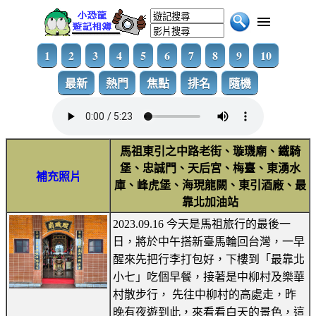
1
2
3
4
5
6
7
8
9
10
最新
熱門
焦點
排名
隨機
馬祖東引之中路老街、璇璣廟、鐵騎
堡、忠誠門、天后宮、梅臺、東湧水
補充照片
庫、峰虎堡、海現龍闕、東引酒廠、最
靠北加油站
2023.09.16 今天是馬祖旅行的最後一
日，將於中午搭新臺馬輪回台灣，一早
醒來先把行李打包好，下樓到「最靠北
小七」吃個早餐，接著是中柳村及樂華
村散步行， 先往中柳村的高處走，昨
晚有夜遊到此，來看看白天的景色，這