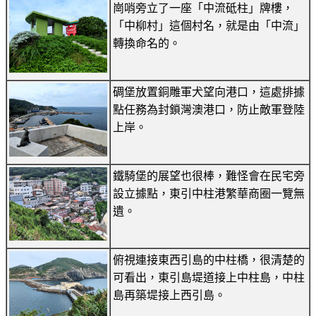
崗哨旁立了一座「中流砥柱」牌樓，
「中柳村」這個村名，就是由「中流」
轉換命名的。
碉堡放置銅雕軍犬望向港口，這處排據
點任務為封鎖灣澳港口，防止敵軍登陸
上岸。
鐵騎堡的展望也很棒，難怪會在民宅旁
設立據點，東引中柱港繁華商圈一覽無
遺。
俯視連接東西引島的中柱橋，很清楚的
可看出，東引島堤道接上中柱島，中柱
島再築堤接上西引島。