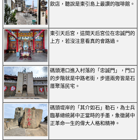
飲店，聽說是東引島上最讚的咖啡館。
東引天后宮，這間天后宮位在忠誠門的
上方，若沒注意看真的會路過。
碼頭港口進入村落的「忠誠門」，門口
的步階就是中路老街，步道兩旁皆是石
厝聚落民宅。
碼頭堤岸的「其介如石」勒石，為士兵
臨摹總統蔣中正當時的手墨，象徵蔣中
正革命一生的偉大人格和精神。