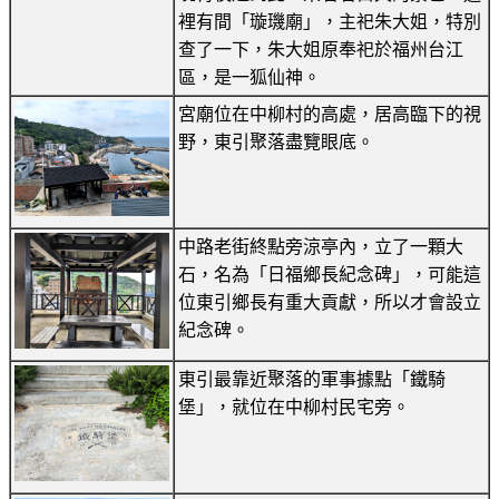
裡有間「璇璣廟」，主祀朱大姐，特別
查了一下，朱大姐原奉祀於福州台江
區，是一狐仙神。
宮廟位在中柳村的高處，居高臨下的視
野，東引聚落盡覽眼底。
中路老街終點旁涼亭內，立了一顆大
石，名為「日福鄉長紀念碑」，可能這
位東引鄉長有重大貢獻，所以才會設立
紀念碑。
東引最靠近聚落的軍事據點「鐵騎
堡」，就位在中柳村民宅旁。