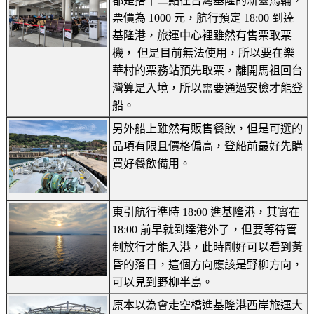
都是搭十二點往台灣基隆的新臺馬輪，
票價為 1000 元，航行預定 18:00 到達
基隆港，旅運中心裡雖然有售票取票
機， 但是目前無法使用，所以要在樂
華村的票務站預先取票，離開馬祖回台
灣算是入境，所以需要通過安檢才能登
船。
另外船上雖然有販售餐飲，但是可選的
品項有限且價格偏高，登船前最好先購
買好餐飲備用。
東引航行準時 18:00 進基隆港，其實在
18:00 前早就到達港外了，但要等待管
制放行才能入港，此時剛好可以看到黃
昏的落日，這個方向應該是野柳方向，
可以見到野柳半島。
原本以為會走空橋進基隆港西岸旅運大