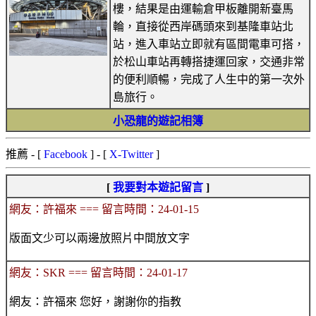
樓，結果是由運輸倉甲板離開新臺馬
輪，直接從西岸碼頭來到基隆車站北
站，進入車站立即就有區間電車可搭，
於松山車站再轉搭捷運回家，交通非常
的便利順暢，完成了人生中的第一次外
島旅行。
小恐龍的遊記相簿
推薦
- [
Facebook
] - [
X-Twitter
]
[
我要對本遊記留言
]
網友：許福來 === 留言時間：24-01-15
版面文少可以兩邊放照片中間放文字
網友：SKR === 留言時間：24-01-17
網友：許福來 您好，謝謝你的指教