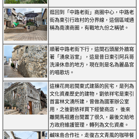
逛回到「中路老街」商圈中心，中路老
街為東引行政村的分界線，這個區域通
稱為南澳商圈，有戰地九份之稱號。
順著中路老街下行，這間石頭屋外牆寫
著「湧泉浴室」，這是昔日東引阿兵哥
洗澡休息的地方，現在則是名為麗晶宮
的唱歌坊。
這棟花崗岩閩東式建築的民宅，是列為
文化資產歷史的建物，劉依祥宅是東引
首富林文湧所建，曾做為國軍辦公室
用，之後劉依祥買下經營商店， 後來
離開馬祖遷台閒置了很久，最後交給地
方政府維護管理，轉列為文化資產。
鹹味島合作社，走復古文青風的咖啡餐