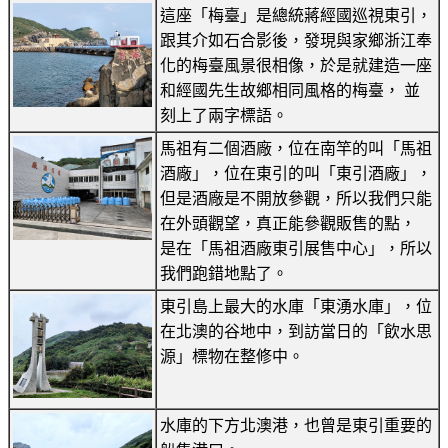
這座「梅臺」是總統蔣經國巡視東引，
跟其介如石合影後，發現與家鄉浙江奉
化的梅臺風景很相像，於是就建造一座
和經國先生故鄉相同風格的梅臺， 並
刻上了兩字標語。
馬祖有二個酒廠，位在南竿的叫「馬祖
酒廠」，位在東引的叫「東引酒廠」，
但是酒廠是不開放參觀，所以我們只能
在外頭觀望，真正能參觀販售的點，
是在「馬祖酒廠東引展售中心」，所以
我們跑錯地點了。
東引島上最大的水庫「東湧水庫」，位
在北澳的谷地中，到訪當日的「飲水思
源」標物在整修中。
水庫的下方北澳港，也曾是東引重要的