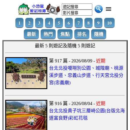
1
2
3
4
5
6
7
8
9
10
最新
熱門
焦點
排名
隨機
最新 5 則遊記及隨機 5 則遊記
第 917 篇 - 2026/08/09 -
近期
台北北投嗄嘮別公園、城隍廟、桃源
溪步道、忠義山步道、行天宮北投分
宮(忠義廟)
第 916 篇 - 2026/08/04 -
近期
台北北投貴子坑三層崎公園(台版北海
道富良野)彩虹花毯