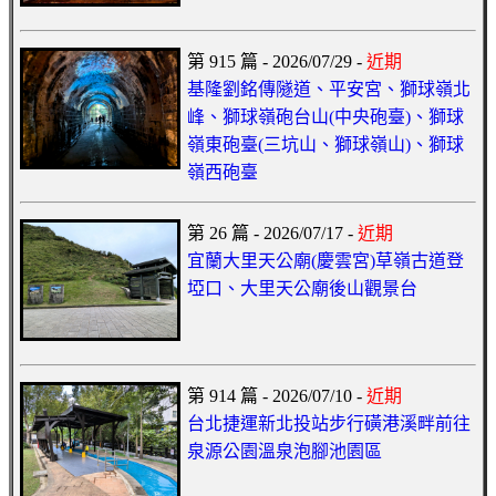
第 915 篇 - 2026/07/29 -
近期
基隆劉銘傳隧道、平安宮、獅球嶺北
峰、獅球嶺砲台山(中央砲臺)、獅球
嶺東砲臺(三坑山、獅球嶺山)、獅球
嶺西砲臺
第 26 篇 - 2026/07/17 -
近期
宜蘭大里天公廟(慶雲宮)草嶺古道登
埡口、大里天公廟後山觀景台
第 914 篇 - 2026/07/10 -
近期
台北捷運新北投站步行磺港溪畔前往
泉源公園溫泉泡腳池園區