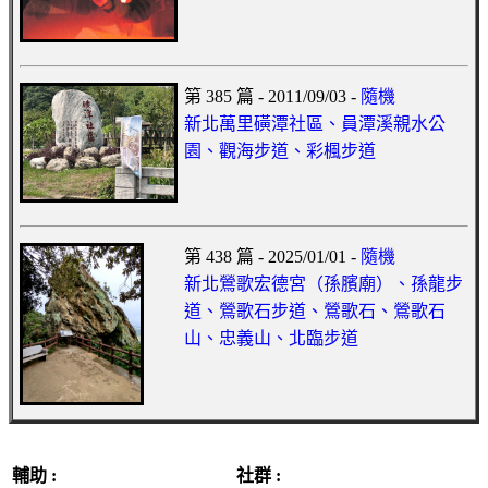
第 385 篇 - 2011/09/03 -
隨機
新北萬里磺潭社區、員潭溪親水公
園、觀海步道、彩楓步道
第 438 篇 - 2025/01/01 -
隨機
新北鶯歌宏德宮（孫臏廟）、孫龍步
道、鶯歌石步道、鶯歌石、鶯歌石
山、忠義山、北臨步道
輔助 :
社群 :