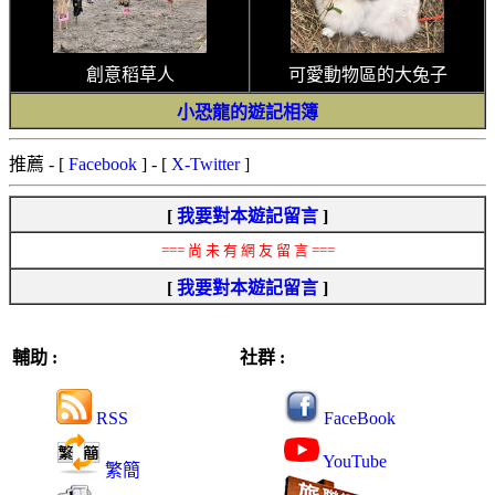
創意稻草人
可愛動物區的大兔子
小恐龍的遊記相簿
推薦
- [
Facebook
] - [
X-Twitter
]
[
我要對本遊記留言
]
=== 尚 未 有 網 友 留 言 ===
[
我要對本遊記留言
]
輔助 :
社群 :
RSS
FaceBook
YouTube
繁簡