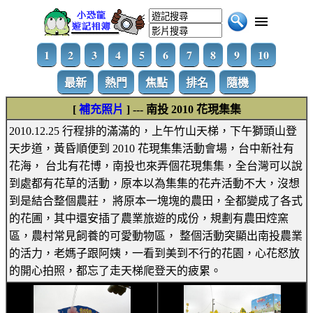
1
2
3
4
5
6
7
8
9
10
最新
熱門
焦點
排名
隨機
[
補充照片
] --- 南投 2010 花現集集
2010.12.25 行程排的滿滿的，上午竹山天梯，下午獅頭山登
天步道，黃昏順便到 2010 花現集集活動會場，台中新社有
花海， 台北有花博，南投也來弄個花現集集，全台灣可以說
到處都有花草的活動，原本以為集集的花卉活動不大，沒想
到是結合整個農莊， 將原本一塊塊的農田，全都變成了各式
的花圃，其中還安插了農業旅遊的成份，規劃有農田焢窯
區，農村常見飼養的可愛動物區， 整個活動突顯出南投農業
的活力，老媽子跟阿姨，一看到美到不行的花園，心花怒放
的開心拍照，都忘了走天梯爬登天的疲累。