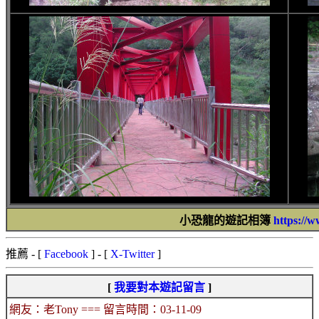
小恐龍的遊記相簿
https://
推薦
- [
Facebook
] - [
X-Twitter
]
[
我要對本遊記留言
]
網友：老Tony === 留言時間：03-11-09