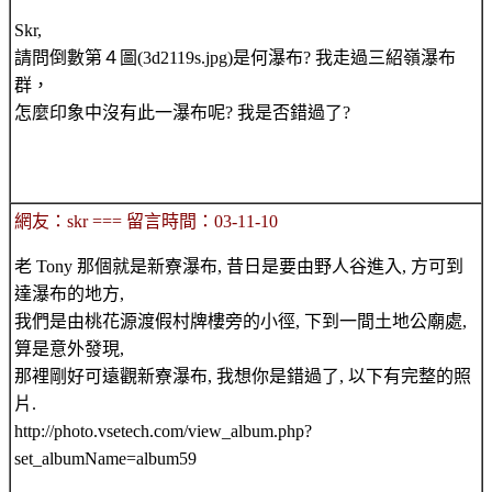
Skr,
請問倒數第４圖(3d2119s.jpg)是何瀑布? 我走過三紹嶺瀑布
群，
怎麼印象中沒有此一瀑布呢? 我是否錯過了?
網友：skr === 留言時間：03-11-10
老 Tony 那個就是新寮瀑布, 昔日是要由野人谷進入, 方可到
達瀑布的地方,
我們是由桃花源渡假村牌樓旁的小徑, 下到一間土地公廟處,
算是意外發現,
那裡剛好可遠觀新寮瀑布, 我想你是錯過了, 以下有完整的照
片.
http://photo.vsetech.com/view_album.php?
set_albumName=album59