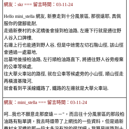
網友：skr === 留言時間：03-11-24
Hello mini_stella 網友, 新寮走到十分風景區, 那很遠耶, 真佩
服你的健腳能耐,
走過新寮村的水泥橋後會接到柏油路, 左邊下行就是通往野
人谷入口牌樓,
右邊上行也能通到野人谷, 但是中途需左切石階山徑, 該山徑
會通過一處墓地,
出墓地後接柏油路, 左行順柏油路直下, 將通往野人谷旁癈棄
的公車等候處,
往大華火車站的路徑, 就在公車等候處旁的小山徑, 順山徑走
再橫渡基隆河,
就會看到平溪線鐵路了, 鐵路的左邊就是大華火車站.
網友：mini_stella === 留言時間：03-11-24
呵...我也不願意走那麼遠－－"，而且往十分風景區的那段柏
油路有點單調，我去時還帶了上網找的一些資料，但是過新
寮村水泥橋的那一段大多沒有說的很詳細，我算是迷路到十