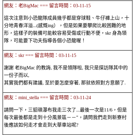
網友：老BigMac === 留言時間：03-11-15
這次注意到小恐龍隊成員幾乎都是穿球鞋、牛仔褲上山，十
分地青春洋溢...(感慨ing），但是如果要攀爬比較困難的地
形，這樣子的裝備可能較容易受傷或行動不便，skr 身為領
隊，可能要下功夫指導各個小恐龍喔！
網友：skr === 留言時間：03-11-15
謝謝 老BigMac 的教誨, 我不是領隊啦, 我只是探訪隊其中的
一份子而以,
其實我們都有建議, 至於要怎麼穿著, 那就依照對方意願了.
網友：mini_stella === 留言時間：03-11-24
請問一下，三貂嶺瀑布我走三次了...最後一次是11/6，但是
每次最後都是走到十分風景區－－"，請問我們走到新寮村
後應該如何走才會走到大華車站呢?