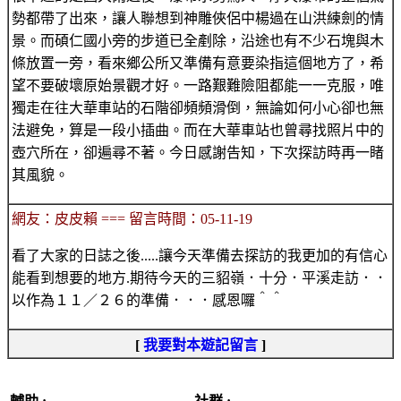
勢都帶了出來，讓人聯想到神雕俠侶中楊過在山洪練劍的情
景。而碩仁國小旁的步道已全剷除，沿途也有不少石塊與木
條放置一旁，看來鄉公所又準備有意要染指這個地方了，希
望不要破壞原始景觀才好。一路艱難險阻都能一一克服，唯
獨走在往大華車站的石階卻頻頻滑倒，無論如何小心卻也無
法避免，算是一段小插曲。而在大華車站也曾尋找照片中的
壺穴所在，卻遍尋不著。今日感謝告知，下次探訪時再一睹
其風貌。
網友：皮皮賴 === 留言時間：05-11-19
看了大家的日誌之後.....讓今天準備去探訪的我更加的有信心
能看到想要的地方.期待今天的三貂嶺．十分．平溪走訪．．
以作為１１／２６的準備．．．感恩囉＾＾
[
我要對本遊記留言
]