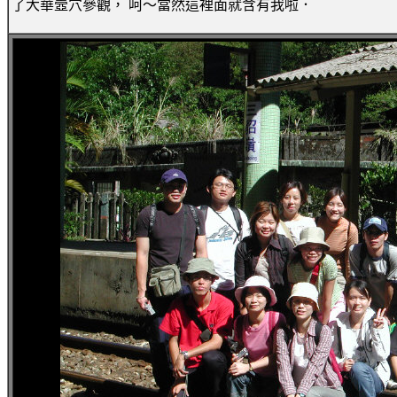
了大華壼穴參觀， 呵～當然這裡面就含有我啦．