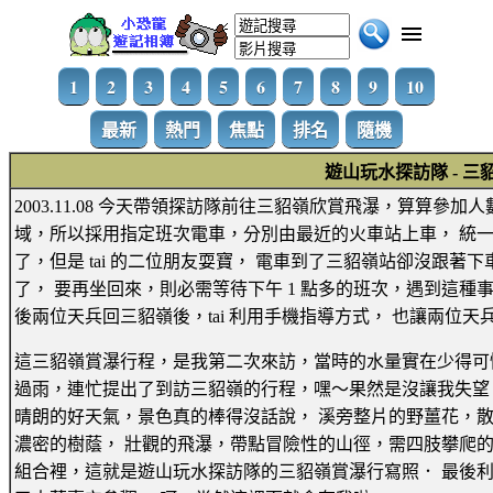
1
2
3
4
5
6
7
8
9
10
最新
熱門
焦點
排名
隨機
遊山玩水探訪隊 - 三
2003.11.08 今天帶領探訪隊前往三貂嶺欣賞飛瀑，算算參加
域，所以採用指定班次電車，分別由最近的火車站上車， 統
了，但是 tai 的二位朋友耍寶， 電車到了三貂嶺站卻沒跟
了， 要再坐回來，則必需等待下午 1 點多的班次，遇到這種
後兩位天兵回三貂嶺後，tai 利用手機指導方式， 也讓兩位
這三貂嶺賞瀑行程，是我第二次來訪，當時的水量實在少得可
過雨，連忙提出了到訪三貂嶺的行程，嘿～果然是沒讓我失望
晴朗的好天氣，景色真的棒得沒話說， 溪旁整片的野薑花，
濃密的樹蔭， 壯觀的飛瀑，帶點冒險性的山徑，需四肢攀爬的
組合裡，這就是遊山玩水探訪隊的三貂嶺賞瀑行寫照． 最後