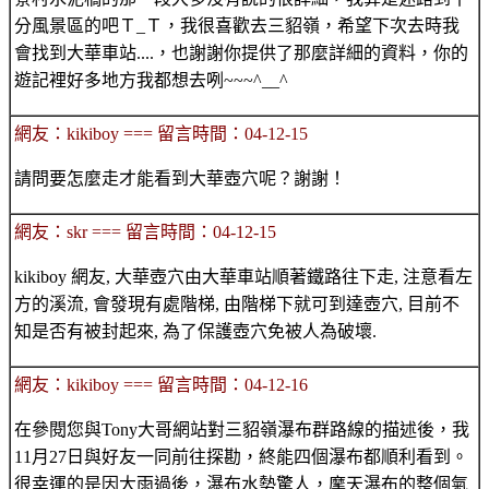
分風景區的吧Ｔ_Ｔ，我很喜歡去三貂嶺，希望下次去時我
會找到大華車站....，也謝謝你提供了那麼詳細的資料，你的
遊記裡好多地方我都想去咧~~~^__^
網友：kikiboy === 留言時間：04-12-15
請問要怎麼走才能看到大華壺穴呢？謝謝！
網友：skr === 留言時間：04-12-15
kikiboy 網友, 大華壺穴由大華車站順著鐵路往下走, 注意看左
方的溪流, 會發現有處階梯, 由階梯下就可到達壺穴, 目前不
知是否有被封起來, 為了保護壺穴免被人為破壞.
網友：kikiboy === 留言時間：04-12-16
在參閱您與Tony大哥網站對三貂嶺瀑布群路線的描述後，我
11月27日與好友一同前往探勘，終能四個瀑布都順利看到。
很幸運的是因大雨過後，瀑布水勢驚人，摩天瀑布的整個氣