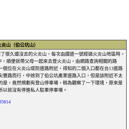
火炎山（伯公坑山）
標也是想了很久還沒去的火炎山，每次由國道一號經過火炎山地區時，
中，順便就帶父母一起來去登火炎山，由網路查詢相關的路
一個位在火炎山堤防道路附近，得知的二個入口都在台13道路
尖豐路而行，中途到了伯公坑產業道路入口，但是該附近不太
的是，竟然規劃有登山停車場，稍為觀察了一下環境，原來是
所以就沒有停進私人駐車停車場。
35814