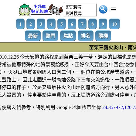
1
2
3
4
5
6
7
8
9
10
最新
熱門
焦點
排名
隨機
苗栗三義火炎山、南
2010.12.26 今天安排的路程是到苗栗三義一帶，選定的目
常常被他那特殊的地質景觀給吸引，正好今天要由台中回台北途
口， 火炎山地質景觀區入口有二個，一個位在伯公坑產業道路，
尖豐路上， 因此走國道一號高速公路下三義交流道後，一路順著
好停車的樣子， 於是又繼續往火炎山堤防道路方向行，另人意外
私人設置的， 停車要給停車費的，反正堤防道路旁到處可停車，
方便網友們參考，特別利用 Google 地圖標示坐標
24.357972,120.7