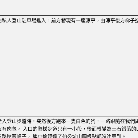
由私人登山駐車場進入，前方發現有一座涼亭，由涼亭後方梯子
走入登山步道時，突然後方跑來一隻白色的狗，一路跟隨在我們
沒有肉包， 入口的階梯步道只有一小段，後面轉變為土石錯落的
看路壓著帽子， 連中途經過了伯公坑山圖根點都沒注意到。