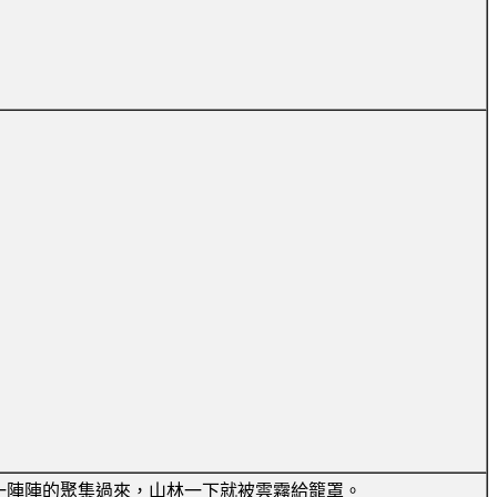
一陣陣的聚集過來，山林一下就被雲霧給籠罩。