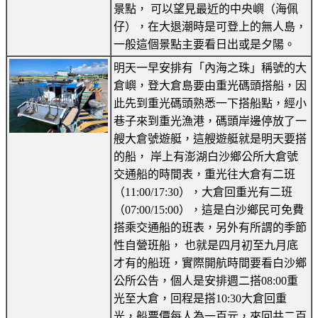
景點， 可以望見最近的中央嶼（海佩
仔），在大退潮時是可登上的無人島，
一般這個景點主要看日出或是夕陽。
明天一早安排有「內海之珠」稱號的大
倉嶼，登大倉島要由重光碼頭搭船，因
此先到重光碼頭熟悉一下搭船點，經小
巷子來到重光漁港，碼頭岸邊停放了一
艘大倉號遊艇，這艘遊艇就是明天要搭
的船， 岸上有澎湖白沙鄉公所大倉號
交通船的時間表，重光往大倉有二班
（11:00/17:30），大倉回重光有二班
（07:00/15:00），這是白沙鄉民可免費
搭乘交通船的班表，另外有所謂的季節
性自營班船， 也就是四月初至九月底
才有的船班，實際開航時間要看白沙鄉
公所公告，個人是安排週二搭08:00重
光至大倉，回程是搭10:30大倉回重
光，船票價每人為一百元，來回共二百