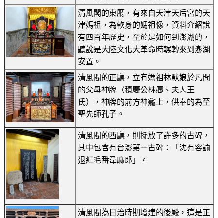
清風閣的東廳，有來自天津天后宮的天
津媽祖，為軟身的媽祖像，資料介紹說
有四百年歷史，至於是如何到澎湖的，
聽說是大陸文化大革命時輾轉來到澎湖
安置。
清風閣的正廳，立有媽祖林默娘於凡間
的父母神牌（積慶公林愿、夫人王
氏），神牌的前方神龕上，供奉的為至
聖先師孔子。
清風閣的西廳，則擺放了許多的古碑，
其中包含有台澎第一古碑：「沈有容諭
退紅毛番韋麻郎」。
清風閣為日治時期增建的後殿，這是正