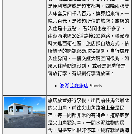
是便利商店或是超市都有，四晚兩張雙
人床套房四千八百元，換算起來每人一
晚六百元，是物超所值的旅店；旅店的
入住是十五點， 看時間也差不多了，
由湖西地區202道路接203道路，轉澎湖
科大進西衛社區，旅店採自助方式，依
所給予的簡訊密碼取得鑰匙，自行處理
入住房間，一樓交誼大廳空間很夠，如
果入住時間還沒到， 或者是退房後需
暫放行李，有規劃行李暫放區。
澎湖芸庭旅店
Shorts
旅店放置好行李後，出門前往馬公最北
的尖山角，前往尖山角路途上全是民
宿，每一間都非常的有特色，道路底就
是尖山角觀海亭，一間水泥建物的房
舍，周邊空地很好停車，純粹就是觀海