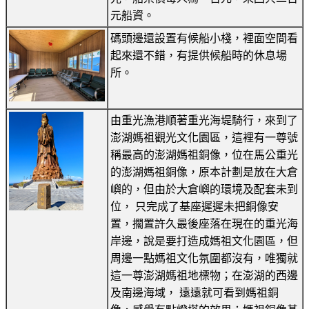
元船資。
碼頭邊還設置有候船小棧，裡面空間看
起來還不錯，有提供候船時的休息場
所。
由重光漁港順著重光海堤騎行，來到了
澎湖媽祖觀光文化園區，這裡有一尊號
稱最高的澎湖媽祖銅像，位在馬公重光
的澎湖媽祖銅像，原本計劃是放在大倉
嶼的，但由於大倉嶼的環境及配套未到
位， 只完成了基座遲遲未把銅像安
置，擱置許久最後座落在現在的重光海
岸邊，說是要打造成媽祖文化園區，但
周邊一點媽祖文化氛圍都沒有，唯獨就
這一尊澎湖媽祖地標物；在澎湖的西邊
及南邊海域， 遠遠就可看到媽祖銅