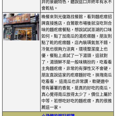
井的景觀特色，聽說這口井終年有水不
會乾枯。
晚餐來到光復路找餐館，看到麵疙瘩招
牌直接進店，自鶯歌市場後就沒吃到合
味的麵疙瘩餐點，想說試試澎湖的口味
如何，點了加南瓜的湯疙瘩麵，朋友則
點了乾的疙瘩麵，店內裝璜氣氛不錯，
冷氣也很夠力涼爽，環境整潔度上也
優，餐點上桌試了一下湯頭，這就對
了，湯頭鮮不是一般味精扮的，吃看看
主角麵疙瘩，非常的有彈性又不會硬，
朋友直說這家的疙瘩麵好吃，挾塊南瓜
吃看看， 這南瓜也非常讚，軟硬適中
帶有蕃薯的香氣，是真的好吃的南瓜，
真心覺得南瓜放得太少了，價位上屬於
中等，若想吃好吃的麵疙瘩，真的很推
薦這一家。