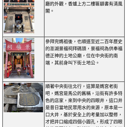
廳的外觀，香爐上方二樓匾額書有清風
閣。
參拜完媽祖後，也順道至近二百年歷史
的澎湖景福祠拜碼頭，景福祠為供奉福
德正神的土地公廟，位在中央街的南
端，其前身叫下街土地公。
順著中央街往北行，這算是媽宮老街
吧，媽宮是馬公的舊稱，沿街有許多特
色的店家，來到中央的四眼井，這口井
是昔日當地民眾用水的來源，原本是一
口大井，基於安全上的考量加以整修，
才把井口縮成四個小圓孔，形成了四眼