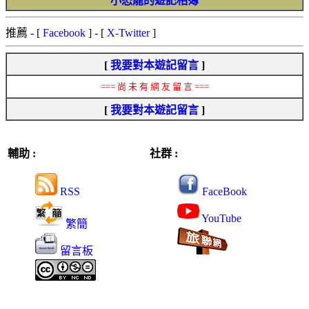
小恐龍的遊記相簿
推薦
- [
Facebook
] - [
X-Twitter
]
[
我要對本遊記留言
]
=== 尚 未 有 網 友 留 言 ===
[
我要對本遊記留言
]
輔助 :
社群 :
RSS
FaceBook
YouTube
繁簡
留言板