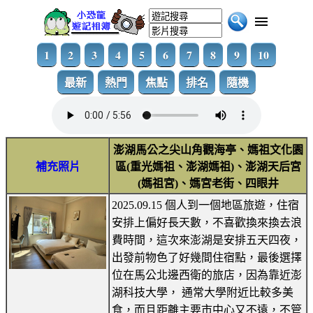
1
2
3
4
5
6
7
8
9
10
最新
熱門
焦點
排名
隨機
澎湖馬公之尖山角觀海亭、媽祖文化園
補充照片
區(重光媽祖、澎湖媽祖)、澎湖天后宮
(媽祖宮)、媽宮老街、四眼井
2025.09.15 個人到一個地區旅遊，住宿
安排上偏好長天數，不喜歡換來換去浪
費時間，這次來澎湖是安排五天四夜，
出發前物色了好幾間住宿點，最後選擇
位在馬公北邊西衛的旅店，因為靠近澎
湖科技大學， 通常大學附近比較多美
食，而且距離主要市中心又不遠，不管