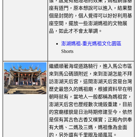
像，感覺有點燈塔的效果；媽祖銅像基
座有道門，原本想說可以進入，結果整
個是封閉的，個人覺得可以好好利用基
座空間，擺放一些澎湖媽祖的文物展
品，如此才不會太單調。
澎湖媽祖-重光媽祖文化園區
Shorts
繼續順著海堤道路騎行，進入馬公市區
來到馬公碼頭附近，來到澎湖怎能不拜
訪澎湖天后宮，這間澎湖天后宮是台灣
歷史最悠久的媽祖廟，根據資料早在明
朝時就有，當地人一般都稱為媽祖宮，
澎湖天后宮也歷經數次燒毀重建，目前
的宮廟樣貌是日治時期修建至今，依然
是保有其古色古香又樸實；正殿內供奉
有大媽、二媽及三媽，媽祖像為金面
的，另外還有千里眼及順風耳。