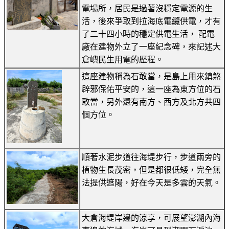
電場所，居民是過著沒穩定電源的生
活，後來爭取到拉海底電纜供電，才有
了二十四小時的穩定供電生活， 配電
廠在建物外立了一座紀念碑，來記述大
倉嶼民生用電的歷程。
這座建物稱為石敢當，是島上用來鎮煞
辟邪保佑平安的，這一座為東方位的石
敢當，另外還有南方、西方及北方共四
個方位。
順著水泥步道往海堤步行，步道兩旁的
植物生長茂密，但是都很低矮，完全無
法提供遮陽，好在今天是多雲的天氣。
大倉海堤岸邊的涼享，可展望澎湖內海