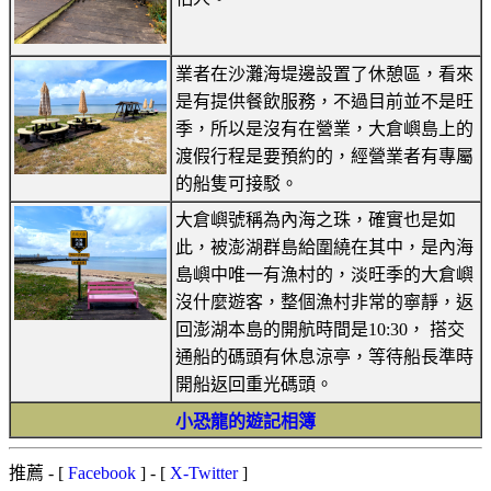
業者在沙灘海堤邊設置了休憩區，看來
是有提供餐飲服務，不過目前並不是旺
季，所以是沒有在營業，大倉嶼島上的
渡假行程是要預約的，經營業者有專屬
的船隻可接駁。
大倉嶼號稱為內海之珠，確實也是如
此，被澎湖群島給圍繞在其中，是內海
島嶼中唯一有漁村的，淡旺季的大倉嶼
沒什麼遊客，整個漁村非常的寧靜，返
回澎湖本島的開航時間是10:30， 搭交
通船的碼頭有休息涼亭，等待船長準時
開船返回重光碼頭。
小恐龍的遊記相簿
推薦
- [
Facebook
] - [
X-Twitter
]