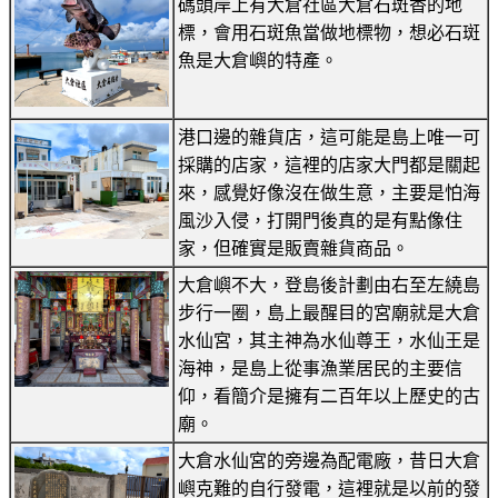
碼頭岸上有大倉社區大倉石斑香的地
標，會用石斑魚當做地標物，想必石斑
魚是大倉嶼的特產。
港口邊的雜貨店，這可能是島上唯一可
採購的店家，這裡的店家大門都是關起
來，感覺好像沒在做生意，主要是怕海
風沙入侵，打開門後真的是有點像住
家，但確實是販賣雜貨商品。
大倉嶼不大，登島後計劃由右至左繞島
步行一圈，島上最醒目的宮廟就是大倉
水仙宮，其主神為水仙尊王，水仙王是
海神，是島上從事漁業居民的主要信
仰，看簡介是擁有二百年以上歷史的古
廟。
大倉水仙宮的旁邊為配電廠，昔日大倉
嶼克難的自行發電，這裡就是以前的發