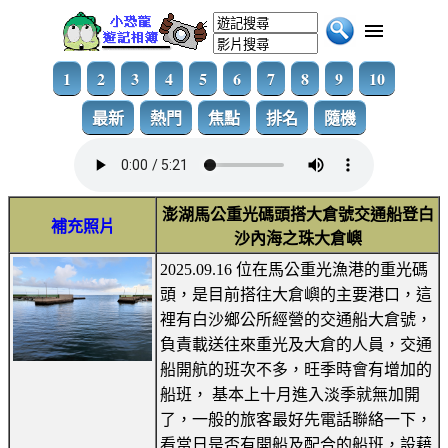
1
2
3
4
5
6
7
8
9
10
最新
熱門
焦點
排名
隨機
澎湖馬公重光碼頭搭大倉號交通船登白
補充照片
沙內海之珠大倉嶼
2025.09.16 位在馬公重光漁港的重光碼
頭，是目前搭往大倉嶼的主要港口，這
裡有白沙鄉公所經營的交通船大倉號，
負責載送往來重光及大倉的人員，交通
船開航的班次不多，旺季時會有增加的
船班， 基本上十月進入淡季就無加開
了，一般的旅客最好先電話聯絡一下，
看當日是否有開船及配合的船班，設藉