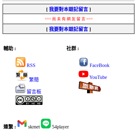
[
我要對本遊記留言
]
=== 尚 未 有 網 友 留 言 ===
[
我要對本遊記留言
]
輔助 :
社群 :
RSS
FaceBook
YouTube
繁簡
留言板
連繫 :
skrnet
54player