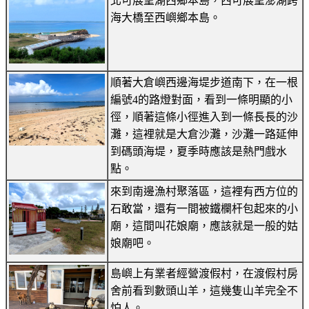
北可展望湖西鄉本島，西可展望澎湖跨
海大橋至西嶼鄉本島。
順著大倉嶼西邊海堤步道南下，在一根
編號4的路燈對面，看到一條明顯的小
徑，順著這條小徑進入到一條長長的沙
灘，這裡就是大倉沙灘，沙灘一路延伸
到碼頭海堤，夏季時應該是熱門戲水
點。
來到南邊漁村聚落區，這裡有西方位的
石敢當，還有一間被鐵欄杆包起來的小
廟，這間叫花娘廟，應該就是一般的姑
娘廟吧。
島嶼上有業者經營渡假村，在渡假村房
舍前看到數頭山羊，這幾隻山羊完全不
怕人。