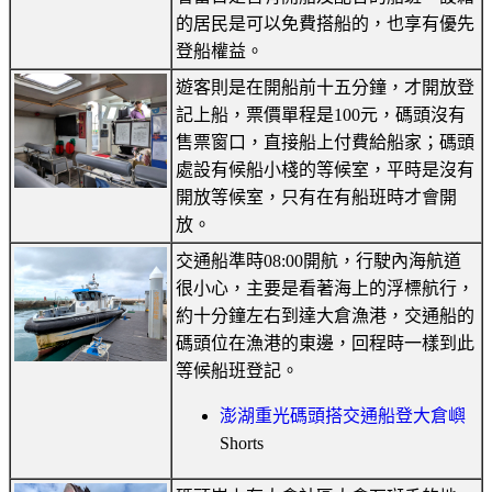
的居民是可以免費搭船的，也享有優先
登船權益。
遊客則是在開船前十五分鐘，才開放登
記上船，票價單程是100元，碼頭沒有
售票窗口，直接船上付費給船家；碼頭
處設有候船小棧的等候室，平時是沒有
開放等候室，只有在有船班時才會開
放。
交通船準時08:00開航，行駛內海航道
很小心，主要是看著海上的浮標航行，
約十分鐘左右到達大倉漁港，交通船的
碼頭位在漁港的東邊，回程時一樣到此
等候船班登記。
澎湖重光碼頭搭交通船登大倉嶼
Shorts