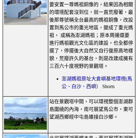
要安置一尊媽祖銅像的，結果因為相關
的環境配套沒到位，就一直荒廢著，最
後那尊號稱全台最高的媽祖銅像，改設
置到馬公市的重光地區，變成了重光媽
祖， 或稱為澎湖媽祖；原本周邊還要
進行媽祖觀光文化區的建設，也全都停
擺了，停擺後大自然又自行復原高地樣
貌，荒廢許久的基台，則是改建成擁有
三百六十度視野的景觀塔。
澎湖媽祖原址大倉嶼基地環視(馬
公、白沙、西嶼）
Shorts
站在景觀塔中間，可以環視整個澎湖群
島圍繞的內海，南可展望馬公市，東可
望湖西鄉經中屯島連接白沙鄉。