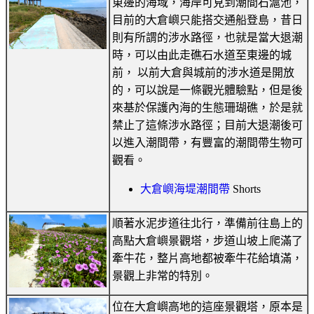
東邊的海域，海岸可見到潮間石滬池，
目前的大倉嶼只能搭交通船登島，昔日
則有所謂的涉水路徑，也就是當大退潮
時，可以由此走礁石水道至東邊的城
前， 以前大倉與城前的涉水道是開放
的，可以說是一條觀光體驗點，但是後
來基於保護內海的生態珊瑚礁，於是就
禁止了這條涉水路徑；目前大退潮後可
以進入潮間帶，有豐富的潮間帶生物可
觀看。
大倉嶼海堤潮間帶
Shorts
順著水泥步道往北行，準備前往島上的
高點大倉嶼景觀塔，步道山坡上爬滿了
牽牛花，整片高地都被牽牛花給填滿，
景觀上非常的特別。
位在大倉嶼高地的這座景觀塔，原本是