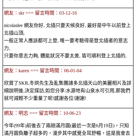
網友：skr === 留言時間：03-12-16
nicolaslee 網友你好, 北插只要天候良好, 最好是中午以前登上
北插山頂,
一般正常人應該都可上登, 唯一要考驗得是登北插者的意志
力,
只要你意志力夠, 體能狀況不要太差, 皆可順利登上北插的.
網友：karen === 留言時間：06-01-04
欣賞了SKR,冬烘先生及亂集團諸多北插天山的美麗相片及詳
細說明後,決定探訪,如您分享:水源地有山泉水可引用,那我們
就可減輕不少重量了呢!感謝各位!謝謝!
網友：明志 === 留言時間：10-06-23
今年(99年)前後去了兩趟滿月圓(最近一次是6月19日)，只知
滿月圓負離子超多的，漫步其中感覺全耳舒暢，這是我會去