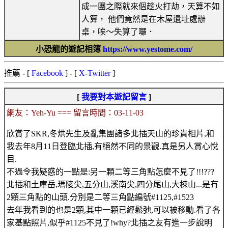
成一團之際就來個趁火打劫，天算不如
人算， 他們竟然是在木屋遺址處辦
桌，唉～失算了囉．
小恐龍的遊記相簿
https://www.yestome.com/
推薦
- [
Facebook
] - [
X-Twitter
]
[
我要對本遊記留言
]
網友：Yeh-Yu === 留言時間：03-11-03
欣賞了SKR,冬烘先生及亂集團諸多北插天山的珍貴相片,和
我去年8月11日登臨北插,有絕然不同的景觀.真是另人賞心悅
目.
不過令我疑惑的一點是:另一顆二等三角點怎麼不見了!!!???
北插和土庫岳,瑪陵尖,五分山,溪南尖,四分尾山,大棟山...是有
2顆三角點的山頭.分別是二等三角點編號#1125,#1523
去年我看到的也是2顆,其中一顆已經鬆弛,可以被移動.看了各
家基點照片,似乎#1125不見了!why?北插之友有進一步說明