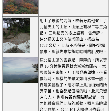
用上了最後的力氣，咬著牙給他登上了
北插天山的山頂，山頭上有棵二等三角
點， 三角點旁的樹上設有一告示牌，
這北插天山又叫做塔開山，標高為
1727 公尺， 此時不巧得是，剛好雲霧
飄來，那就先來餵飽咕咕叫的肚皮吧．
這北插山頭的雲霧是一陣陣的，所以等
個 10 分鐘後雲霧就會漸漸散開來， 當
雲霧散開來後，哇！那登高望遠，坐看
雲起時，那樣的美景尤如山水畫一般，
真是美麗極了，剛才攀上北插山頭的所
有辛苦，也全都是值得的啦，此景只留
有心人， 也唯有親身體驗那感覺，也
才能體會我們此時的感動，照片為眺望
台北盆地， 台北 101 大樓也可依悉可