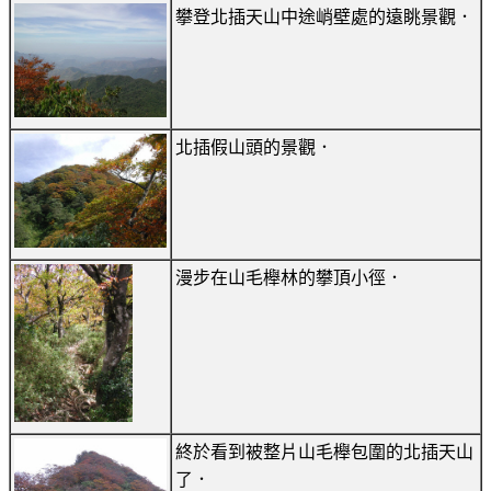
攀登北插天山中途峭壁處的遠眺景觀．
北插假山頭的景觀．
漫步在山毛櫸林的攀頂小徑．
終於看到被整片山毛櫸包圍的北插天山
了．