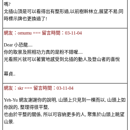
嗎?
北插山頂是可以看得出有整形過,以前樹幹林立,展望不易;同
時標示牌也更換過了!
網友：omumu === 留言時間：03-11-04
Dear 小恐龍....
你的取景及照相功力真的是粉不錯喔....
光看照片就可以著實地感受到北插的動人及登山者的喜悅
幕貞..
網友：skr === 留言時間：03-11-04
Yeh-Yu 網友謝謝你的說明, 山頭上只見到一棵而以, 山頭上如
你說的, 整理得很平整,
也由於平整的關係, 所以可容納更多的人, 聚集於山頭上眺望
山景.