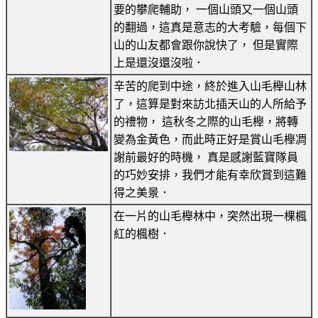
要的攀爬輔助， 一個山頭又一個山頭
的翻過，這真是意志的大考驗，每個下
山的山友都會跟你說快了， 但是實際
上是還沒還沒啦．
辛苦的爬到中途，終於進入山毛櫸山林
了，這算是對來訪北插天山的人所給予
的禮物， 這秋冬之際的山毛櫸，將轉
變為金黃色，而此時正好是賞山毛櫸凋
謝前最好的時機， 真是感謝藍寶隊員
的巧妙安排，我們才能有幸欣賞到這難
得之美景．
在一片的山毛櫸林中，突然出現一棵楓
紅的楓樹．