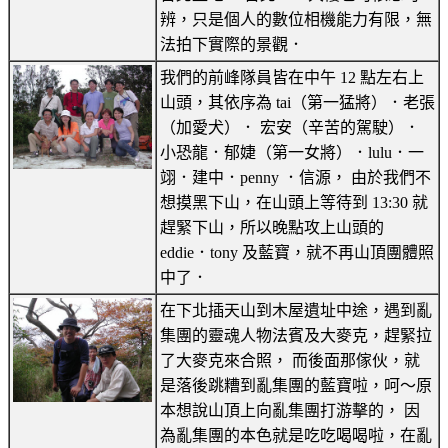
辨，只是個人的數位相機能力有限，無
法拍下實際的景觀．
我們的前峰隊員皆在中午 12 點左右上
山頭，其依序為 tai（第一猛將）．老張
（加愛犬）． 宏安（辛苦的駕駛）．
小恐龍．郁婕（第一女將）．lulu．一
翊．建中．penny ．信源， 由於我們不
想摸黑下山，在山頭上等待到 13:30 就
趕緊下山，所以晚點攻上山頭的
eddie．tony 及藍寶，就不再山頂團體照
中了．
在下北插天山到木屋遺址中途，遇到亂
集團的靈魂人物法賓及大麥克，趕緊拉
了大麥克來合照， 而後面那傢伙，就
是落後跳糟到亂集團的藍寶啦，呵～原
本想說山頂上向亂集團打游擊的， 因
為亂集團的本色就是吃吃喝喝啦，在亂