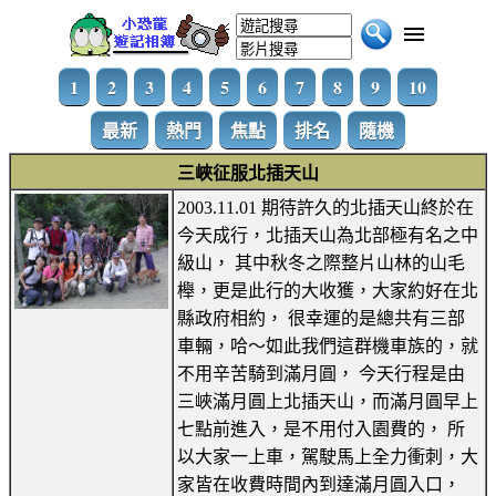
1
2
3
4
5
6
7
8
9
10
最新
熱門
焦點
排名
隨機
三峽征服北插天山
2003.11.01 期待許久的北插天山終於在
今天成行，北插天山為北部極有名之中
級山， 其中秋冬之際整片山林的山毛
櫸，更是此行的大收獲，大家約好在北
縣政府相約， 很幸運的是總共有三部
車輛，哈～如此我們這群機車族的，就
不用辛苦騎到滿月圓， 今天行程是由
三峽滿月圓上北插天山，而滿月圓早上
七點前進入，是不用付入園費的， 所
以大家一上車，駕駛馬上全力衝刺，大
家皆在收費時間內到達滿月圓入口，