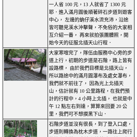
一人省 100 元，13 人就省了 1300 元
耶．進入滿月圓後順著碎石步道到遊客
中心， 左邊的蚋仔溪水流充沛，沿途
皆可聽見溪水沖擊聲，不免俗的大家相
互介紹一番， 再來就拍張團體照，開
始今天的征服北插天山行程．
大家寒喧完了，隊伍由服務中心旁的步
道上行，初期的步道是石階，路上皆有
設路標， 由於我們目標是北插天山，
所以路途中的滿月圓瀑布及處女瀑布，
我們就不前往了， 因為光上北插天
山，估計就有 10 公里路程，在我們預
計的行程中，4 小時上北插， 也就是中
午 12 點左右到達，算算來回要 20 公
里，我們可不想摸黑下山．
石階步道並沒有很長，到了登入口處，
步道則轉換為枕木步道，一路往上爬行