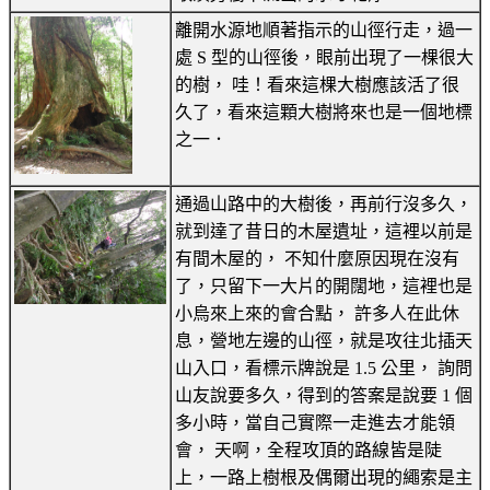
離開水源地順著指示的山徑行走，過一
處 S 型的山徑後，眼前出現了一棵很大
的樹， 哇！看來這棵大樹應該活了很
久了，看來這顆大樹將來也是一個地標
之一．
通過山路中的大樹後，再前行沒多久，
就到達了昔日的木屋遺址，這裡以前是
有間木屋的， 不知什麼原因現在沒有
了，只留下一大片的開闊地，這裡也是
小烏來上來的會合點， 許多人在此休
息，營地左邊的山徑，就是攻往北插天
山入口，看標示牌說是 1.5 公里， 詢問
山友說要多久，得到的答案是說要 1 個
多小時，當自己實際一走進去才能領
會， 天啊，全程攻頂的路線皆是陡
上，一路上樹根及偶爾出現的繩索是主