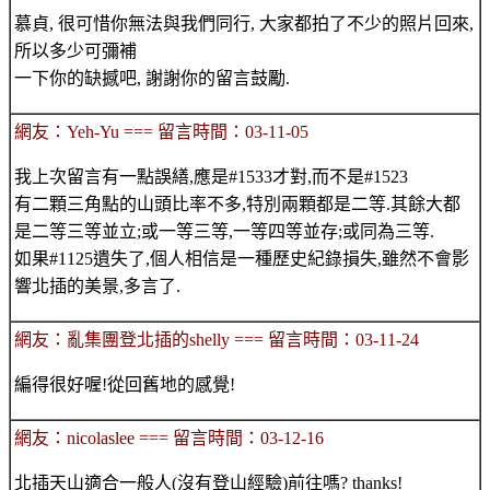
慕貞, 很可惜你無法與我們同行, 大家都拍了不少的照片回來,
所以多少可彌補
一下你的缺撼吧, 謝謝你的留言鼓勵.
網友：Yeh-Yu === 留言時間：03-11-05
我上次留言有一點誤繕,應是#1533才對,而不是#1523
有二顆三角點的山頭比率不多,特別兩顆都是二等.其餘大都
是二等三等並立;或一等三等,一等四等並存;或同為三等.
如果#1125遺失了,個人相信是一種歷史紀錄損失,雖然不會影
響北插的美景,多言了.
網友：亂集團登北插的shelly === 留言時間：03-11-24
編得很好喔!從回舊地的感覺!
網友：nicolaslee === 留言時間：03-12-16
北插天山適合一般人(沒有登山經驗)前往嗎? thanks!