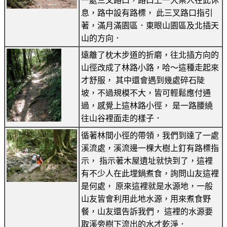
一處三叉路口，路口上一大票人在此休
息，路中設有路標， 此三叉路口指引
著，滿月滿園區．東眼山園區及北插天
山的方向．
遠離了枕木步道的折磨，往北插方向的
山徑改成了林路小路，哈～這種走起來
才舒服， 其中還會遇到幾處碎石陡
坡，不過規模不大，皆可輕鬆應付通
過，感覺上這林路小徑， 是一路腰繞
往山谷裡面走的樣子．
循著林間小徑的帶領，我們到達了一處
溪流處，溪流邊一棵大樹上釘有路標指
示， 指示著木屋遺址就快到了，這裡
有不少人在此埋鍋煮食，詢問山友這裡
是何處， 原來這裡就是水源地，一般
山友皆會利用此地水源，用來煮食野
餐，山友還告訴我們， 這裡的水源要
取溪旁樹下流出的水才乾淨．