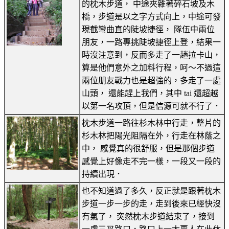
的枕木步道， 中途夾雜著碎石坡及木
橋，步道是以之字方式向上，中途可發
現截彎曲直的陡坡捷徑， 隊伍中兩位
朋友，一路專挑陡坡捷徑上登，結果一
時沒注意到，反而多走了一趟拉卡山，
算是他們意外之加料行程，呵～不過這
兩位朋友戰力也是超強的，多走了一處
山頭， 還能趕上我們，其中 tai 還超越
以第一名攻頂，但是信源可就不行了．
枕木步道一路往杉木林中行走，整片的
杉木林把陽光阻隔在外，行走在林蔭之
中， 感覺真的很舒服，但是那個步道
感覺上好像走不完一樣，一段又一段的
持續出現．
也不知道過了多久，反正就是跟著枕木
步道一步一步的走，走到後來已經快沒
有氣了， 突然枕木步道結束了，接到