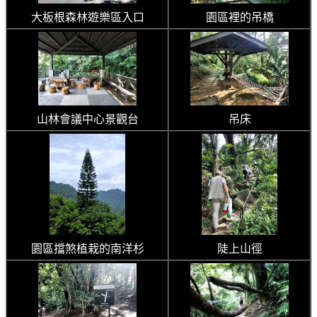
大板根森林遊樂區入口
園區裡的吊橋
山林會議中心景觀台
吊床
園區擋煞植栽的南洋杉
陡上山徑