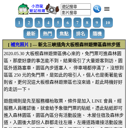
1
2
3
4
5
6
7
8
9
10
最新
熱門
焦點
排名
隨機
[
補充照片
] --- 新北三峽插角大板根森林遊樂區森林步道
2020.05.30 大板根森林遊樂區佛心來的，免門票可進森林園
區，那麼好康的事怎能不到，結果吸引了大量遊客到訪，園
區外道路塞車，園區內步道塞人， 停車場都停滿了，沒想到
區區 250 元的免門票，是如此的吸引人，個人也是衝著能省
則省，更何況這大板根森林遊樂區也沒來過，趁此時機好好
的走訪一下。
遊戲規則是先至服務櫃枱取票，條件是加入 LINE 會員，經
服務人員確認後，就會給予象徵門票的貼紙，憑此貼紙即可
進入森林園區，園區內區分有活動設施、 木屋住宿及森林步
道，入園後大部份人群都走往左邊，左邊道路連接活動設施