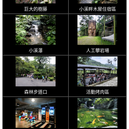
巨大的樹藤
小溪畔木屋住宿區
小溪瀑
人工攀岩場
森林步道口
活動烤肉區