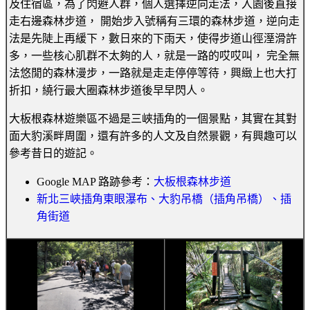
及住宿區，為了閃避人群，個人選擇逆向走法，入園後直接
走右邊森林步道， 開始步入號稱有三環的森林步道，逆向走
法是先陡上再緩下，數日來的下雨天，使得步道山徑溼滑許
多，一些核心肌群不太夠的人，就是一路的哎哎叫， 完全無
法悠閒的森林漫步，一路就是走走停停等待，興緻上也大打
折扣，繞行最大圈森林步道後早早閃人。
大板根森林遊樂區不過是三峽插角的一個景點，其實在其對
面大豹溪畔周圍，還有許多的人文及自然景觀，有興趣可以
參考昔日的遊記。
Google MAP 路跡參考：
大板根森林步道
新北三峽插角東眼瀑布、大豹吊橋（插角吊橋）、插
角街道