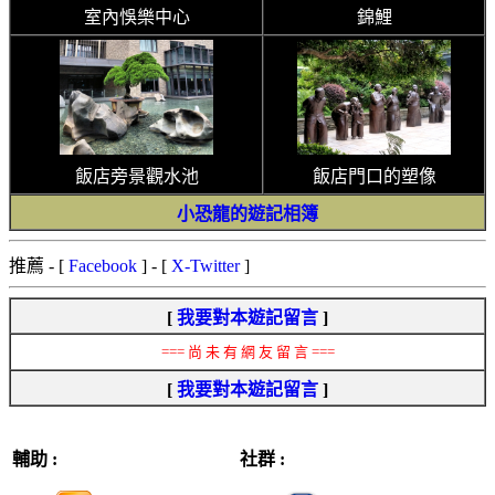
室內悞樂中心
錦鯉
飯店旁景觀水池
飯店門口的塑像
小恐龍的遊記相簿
推薦
- [
Facebook
] - [
X-Twitter
]
[
我要對本遊記留言
]
=== 尚 未 有 網 友 留 言 ===
[
我要對本遊記留言
]
輔助 :
社群 :