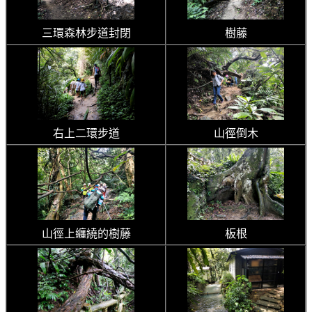
三環森林步道封閉
樹藤
右上二環步道
山徑倒木
山徑上纏繞的樹藤
板根