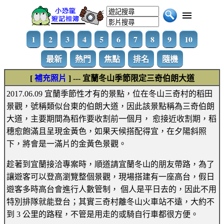
1
2
3
4
5
6
7
8
9
10
最新
熱門
焦點
排名
隨機
[
補充照片
] --- 宜蘭冬山季節限定三奇伯朗大道
2017.06.09 宜蘭季節性才有的景點，位在冬山三奇村的稻田
景觀，號稱類似台東的伯朗大道，因此該景點稱為三奇伯朗
大道，主要期間為稻作要收割前一個月， 愈接近收割期，稻
穗愈飽滿且呈現金黃色，如果天候搭配得宜，在夕陽斜照
下，將會是一滿片的金黃色景觀。
趁著到宜蘭接洽專案時，順道請宜蘭冬山的朋友帶路，為了
讓遊客可以登高瀏覽整個景觀，現場搭建有一座高台，假日
遊客多時高台會進行人數管制， 個人是平日去的，因此不用
特別排隊就能登台；其實三奇村離冬山火車站不遠，大約不
到 3 公里的路程，不管是用走的或騎自行車都很方便。