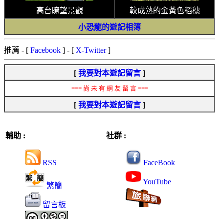
高台瞭望景觀
較成熟的金黃色稻穗
小恐龍的遊記相簿
推薦
- [
Facebook
] - [
X-Twitter
]
[
我要對本遊記留言
]
=== 尚 未 有 網 友 留 言 ===
[
我要對本遊記留言
]
輔助 :
社群 :
RSS
FaceBook
YouTube
繁簡
留言板