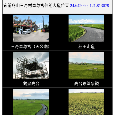
宜蘭冬山三奇村奉尊宮伯朗大道位置
24.645060, 121.813079
三奇奉尊宮（天公廟）
稻田走道
觀景高台
高台瞭望景觀