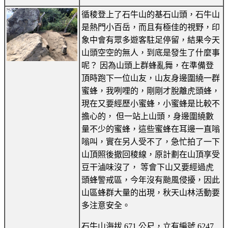
循稜登上了石牛山的基石山頭，石牛山
是熱門小百岳，而且有極佳的視野，印
象中會有眾多遊客駐足停留，結果今天
山頭空空的無人，到底是發生了什麼事
呢？ 因為山頭上群蜂亂舞，在準備登
頂時跑下一位山友，山友身邊圍繞一群
蜜蜂，我咧哩的，剛剛才脫離虎頭蜂，
現在又要經歷小蜜蜂，小蜜蜂是比較不
擔心的， 但一站上山頭，身邊圍繞數
量不少的蜜蜂，這些蜜蜂在耳邊一直嗡
嗡叫，實在另人受不了，急忙拍了一下
山頂照後撤回稜線，原計劃在山頂享受
豆干滷味沒了， 等會下山又要經過虎
頭蜂警戒區，今年沒有颱風侵擾，因此
山區蜂群大量的出現，秋天山林活動要
多注意安全。
石牛山海拔 671 公尺，立有編號 6247