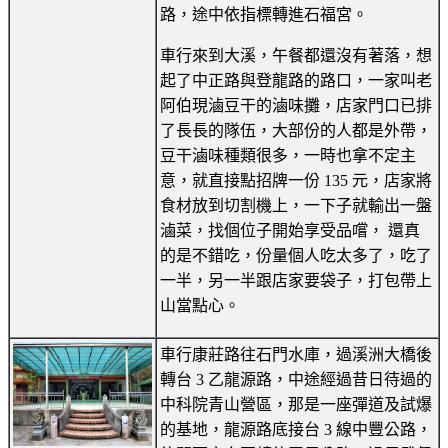
路，途中依指標轉進石福宮。
車行來到大溪，午餐都還沒有著落，想
起了中正路與登龍路的路口，一家叫老
阿伯現滷豆干的滷味攤，店家門口已排
了長長的隊伍，大部份的人都是外帶，
豆干滷味種類很多，一時也拿不定主
意，就直接點招牌一份 135 元，店家將
食材放到切割機上，一下子就輸出一盤
滷菜，找個位子開始享受品嚐， 還真
的是不錯吃，份量個人吃太多了，吃了
一半，另一半跟店家要袋子，打包帶上
山當點心。
車行康莊路往石門水庫，過溪洲大橋後
轉台 3 乙龍源路，中途經過昔日待過的
中科院青山營區，那是一座彈道及試爆
的基地，龍源路底接台 3 線中豐公路，