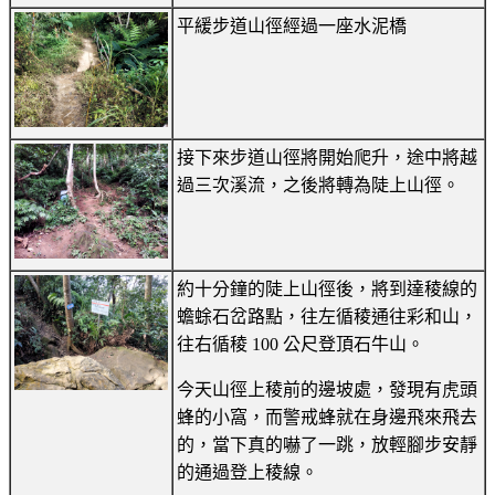
平緩步道山徑經過一座水泥橋
接下來步道山徑將開始爬升，途中將越
過三次溪流，之後將轉為陡上山徑。
約十分鐘的陡上山徑後，將到達稜線的
蟾蜍石岔路點，往左循稜通往彩和山，
往右循稜 100 公尺登頂石牛山。
今天山徑上稜前的邊坡處，發現有虎頭
蜂的小窩，而警戒蜂就在身邊飛來飛去
的，當下真的嚇了一跳，放輕腳步安靜
的通過登上稜線。