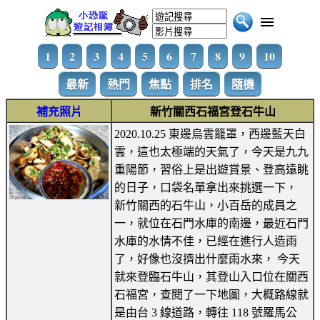
1
2
3
4
5
6
7
8
9
10
最新
熱門
焦點
排名
隨機
補充照片
新竹關西石福宮登石牛山
2020.10.25 東邊烏雲籠罩，西邊藍天白
雲，這也太極端的天氣了，今天是九九
重陽節，習俗上是出遊賞景、登高遠眺
的日子，口袋名單拿出來挑選一下，
新竹關西的石牛山，小百岳的成員之
一，就位在石門水庫的南邊，最近石門
水庫的水情不佳，已經在進行人造雨
了，好像也沒擠出什麼雨水來， 今天
就來登臨石牛山，其登山入口位在關西
石福宮，查閱了一下地圖，大概路線就
是由台 3 線道路，轉往 118 號羅馬公