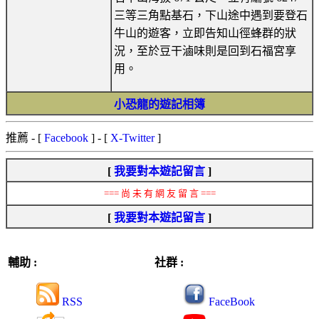
三等三角點基石，下山途中遇到要登石
牛山的遊客，立即告知山徑蜂群的狀
況，至於豆干滷味則是回到石福宮享
用。
小恐龍的遊記相簿
推薦
- [
Facebook
] - [
X-Twitter
]
[
我要對本遊記留言
]
=== 尚 未 有 網 友 留 言 ===
[
我要對本遊記留言
]
輔助 :
社群 :
RSS
FaceBook