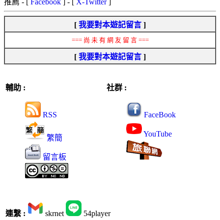
推薦
- [
Facebook
] - [
X-Twitter
]
[
我要對本遊記留言
]
=== 尚 未 有 網 友 留 言 ===
[
我要對本遊記留言
]
輔助 :
社群 :
RSS
FaceBook
YouTube
繁簡
留言板
連繫 :
skrnet
54player