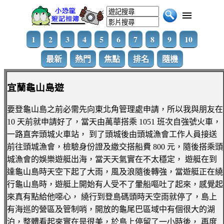
1
2
3
4
5
6
7
8
9
10
最新
熱門
焦點
排名
隨機
宜蘭龜山島遊
要登龜山島之前必需先向東北角管理處申請，所以我與朋友在
10 天前就申請好了，當天由萬華搭乘 1051 班次自強號火車，
一路直奔頭城火車站， 到了頭城後由頭城漁會工作人員接送
前往頭城漁會，檢驗身份證及繳交搭船費 800 元，隨後搭乘頭
城漁會的娛樂遊艇出海，當天天氣實在不太穩定， 遊艇在到
達龜山島時天空下起了大雨，風及浪隨後轉強，當遊艇正在繞
行龜山島時，遊艇上開始有人受不了暈船嘔吐了起來，感覺起
來真有點給他噁心， 繞行到登島碼頭時天空雨就停了，島上
有海巡的營區及管制哨，開放的龜尾巴區域中有個很大的湖
泊，整體看起來實在是很美，於島上停留了一小時後， 再度