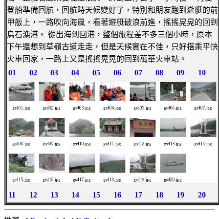
登船準備回航，回航時天候變好了，特別和朋友跑到遊艇的前
甲舨上，一路吹向海風，看著遊艇破浪前進，搖搖晃晃的回到
烏石漁港。 從出海到回港，整個旅程差不多三個小時，原本
下午還想到草嶺古道走走，但是天候實在不佳，只好搭乘平快
火車回家，一路上又是搖搖晃晃的回到萬華火車站。
01
02
03
04
05
06
07
08
09
10
11
12
13
14
15
16
17
18
19
20