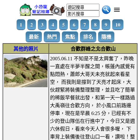
1
2
3
4
5
6
7
8
9
10
最新
熱門
焦點
排名
隨機
其他的照片
合歡群峰之北合歡山
2005.06.11 不知是不是太興奮了，昨晚
一直處在半夢半醒之間，帳蓬內感覺有
點悶熱，蕭郎大哥天未亮就起來看星
空， 而我則是撐到了天亮才起床，大
伙趕緊將裝備整理整理，並且吃了簡單
的稀飯早餐就出發，和第一天一樣路過
大禹嶺往合歡方向， 於小風口前路邊
停車，現在是早晨 6:25 分，已經有不
少的登山隊伍在行進中了，今日又是週
六休假日，看來今天人會很多喔， 下
車背上裝備後往登山口一看，讚啦！整