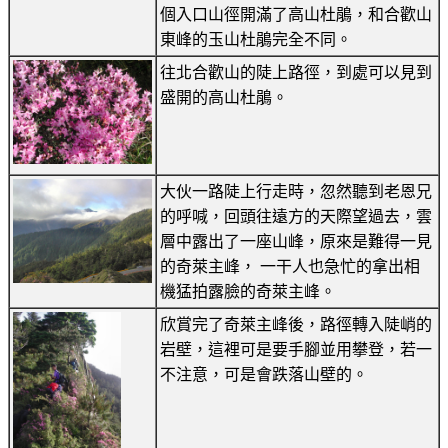
個入口山徑開滿了高山杜鵑，和合歡山
東峰的玉山杜鵑完全不同。
往北合歡山的陡上路徑，到處可以見到
盛開的高山杜鵑。
大伙一路陡上行走時，忽然聽到老恩兄
的呼喊，回頭往遠方的天際望過去，雲
層中露出了一座山峰，原來是難得一見
的奇萊主峰， 一干人也急忙的拿出相
機猛拍露臉的奇萊主峰。
欣賞完了奇萊主峰後，路徑轉入陡峭的
岩壁，這裡可是要手腳並用攀登，若一
不注意，可是會跌落山壁的。