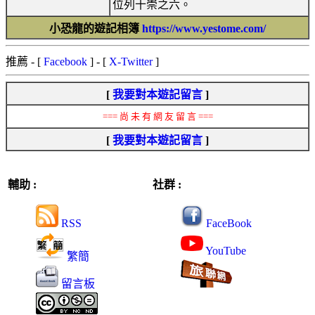
位列十崇之六。
小恐龍的遊記相簿
https://www.yestome.com/
推薦
- [
Facebook
] - [
X-Twitter
]
[
我要對本遊記留言
]
=== 尚 未 有 網 友 留 言 ===
[
我要對本遊記留言
]
輔助 :
社群 :
RSS
FaceBook
YouTube
繁簡
留言板