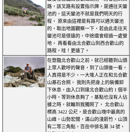
路，該叉路有設置指示牌，是通往天鑾
池的，這天鑾池不就是我們明天的行
程， 原來由這裡是有路可以通天鑾池
的，取出地圖觀察一下，若由此走往天
鑾池可是很遠的，中途還會經過一處營
地， 再看看由北合歡山到西合歡山的
路程，哇！更遠了。
在登臨北合歡山之前，就已經聽到山頭
上眾人歡呼的聲音，到了山頭後一看，
人真得是不少，一大堆人正在和北合歡
山基石合照， 我則先把身上的裝備卸
下休息，由入口到達北合歡山約 1 個半
小時，等到休息夠了，基點也沒有人佔
據之時，就輪到我獨照了， 北合歡山
標高 3422 公尺，是合歡山塊中最高的
山峰，山勢宏闊，滿山的淺箭竹，山頂
有二等三角點，百岳中排名第 34 號，