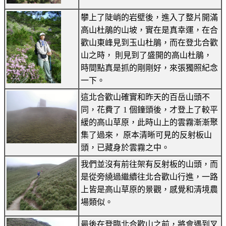
攀上了陡峭的岩壁後，進入了整片開滿
高山杜鵑的山坡，實在是真幸運，在合
歡山東峰見到玉山杜鵑，而在登北合歡
山之時， 則見到了盛開的高山杜鵑，
時間點真是抓的剛剛好，來張獨照紀念
一下。
這北合歡山確實和昨天的百岳山頭不
同，花費了 1 個鐘頭後，才登上了較平
緩的高山草原，此時山上的雲霧漸漸聚
集了過來， 原本清晰可見的反射板山
頭，已藏身於雲霧之中。
我們並沒有前往架有反射板的山頭，而
是從旁繞過繼續往北合歡山行進，一路
上皆是高山草原的景觀，感覺和清境農
場類似。
最後在登臨北合歡山之前，將會遇到叉