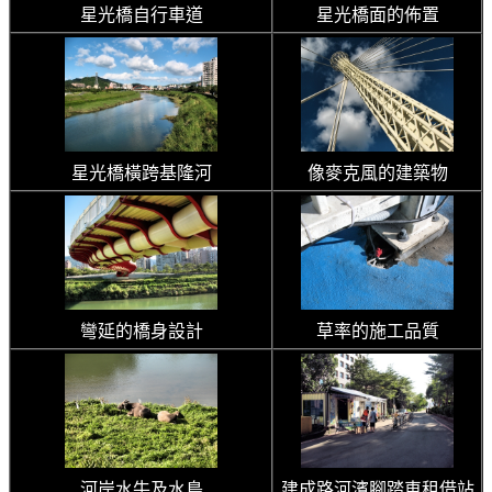
星光橋自行車道
星光橋面的佈置
星光橋橫跨基隆河
像麥克風的建築物
彎延的橋身設計
草率的施工品質
河岸水牛及水鳥
建成路河濱腳踏車租借站