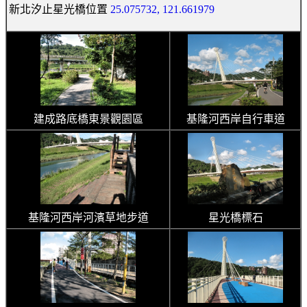
新北汐止星光橋位置
25.075732, 121.661979
建成路底橋東景觀園區
基隆河西岸自行車道
基隆河西岸河濱草地步道
星光橋標石