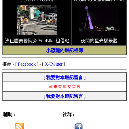
汐止國泰醫院旁 YouBike 租借站
夜間的星光橋景觀
小恐龍的遊記相簿
推薦
- [
Facebook
] - [
X-Twitter
]
[
我要對本遊記留言
]
=== 尚 未 有 網 友 留 言 ===
[
我要對本遊記留言
]
輔助 :
社群 :