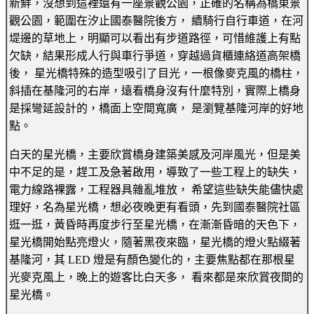
新鮮，沒想到這裡還有一座景觀公園，正確的名稱為橋東景
觀公園，範圍在汐止國泰醫院後方， 續騎行自行車道，在河
堤邊的草地上，明顯可以看出有步道路徑，可惜維護上有點
欠缺，結果形成人行與車行爭道，穿越過貨櫃連絡道高架橋
後， 星光橋特殊的造型吸引了目光，一根像麥克風的橋柱，
斜插在基隆河的右岸，遠看橋身沒有什麼特別，實際上橋身
是採彎延設計的，橋面上空間寬廣， 是瀏覽基隆河岸的好地
點。
白天的星光橋，主要欣賞橋身建築美感及河岸風光，但是美
中不足的是，趕工及急著啟用，導致了一些工程上的缺失，
電力線路裸露，工程器具雜亂堆放， 希望這些缺失能儘快處
理好，名為星光橋，想必夜晚更有看頭，先到國泰醫院社區
逛一逛，黃昏時再度步行至星光橋，在漸漸昏暗的天色下，
星光橋開始點亮燈火，隨著黑夜來臨，星光橋的燈火點綴著
基隆河，其 LED 燈是有顏色變化的，主要焦點都在那根星
光麥克風上，晚上的遊客比白天多， 看來都是來欣賞夜間的
星光橋。