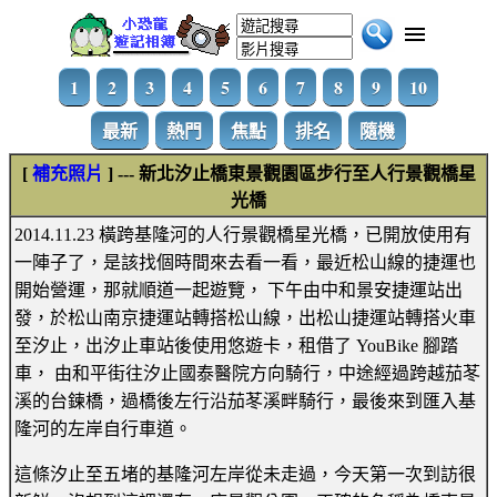
1
2
3
4
5
6
7
8
9
10
最新
熱門
焦點
排名
隨機
[
補充照片
] --- 新北汐止橋東景觀園區步行至人行景觀橋星
光橋
2014.11.23 橫跨基隆河的人行景觀橋星光橋，已開放使用有
一陣子了，是該找個時間來去看一看，最近松山線的捷運也
開始營運，那就順道一起遊覽， 下午由中和景安捷運站出
發，於松山南京捷運站轉搭松山線，出松山捷運站轉搭火車
至汐止，出汐止車站後使用悠遊卡，租借了 YouBike 腳踏
車， 由和平街往汐止國泰醫院方向騎行，中途經過跨越茄苳
溪的台鍊橋，過橋後左行沿茄苳溪畔騎行，最後來到匯入基
隆河的左岸自行車道。
這條汐止至五堵的基隆河左岸從未走過，今天第一次到訪很