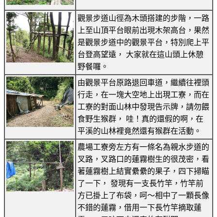
觀景步道山徑為木頭搭建的步階，一路
上至山頂平台眼前出現木架高台，果然
是觀景步道中的觀景平台，特別爬上平
台登高望遠， 大家就在這山頭上休憩
野餐囉。
由觀景平台原路退回車道，繼續往裡頭
行走，在一塊大空地上出現工寮，而在
工寮的對面山林中發現告示牌，請勿餵
食野生猴群， 哇！真的還假的啊，在
平溪的山林裡竟然還有猴群在活動。
農場工寮旁左方有一條名為親水步道的
叉路，叉路口的蓮霧樹生的很茂密，看
著蓮霧樹上結實纍纍的果子，四下掃瞄
了一下， 發現有一支長竹竿，竹竿前
方已掛上了布袋，呵～相中了一顆長像
不錯的蓮霧，借用一下長竹竿摘取蓮