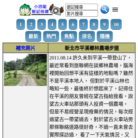
1
2
3
4
5
6
7
8
9
10
最新
熱門
焦點
排名
隨機
補充照片
新北市平溪鄉林農場步道
2011.08.14 許久未到平溪一帶登山了，
最近常看到旅聯網在談鄉林農場，腦海
裡開始回想平溪有這樣的地點嗎？雖然
不是平溪本地人， 但對於平溪山林也
略知一些，最後終於想起來了，記得住
在平溪的朋友曾經在望古指給我看，說
望古火車站那頭有人投資一個農場，
但是不易經營呈現癈棄的情況，每次經
過望古一帶望過去，對於望古火車站旁
那條聯絡道路很好奇，不過一直未曾去
實際探訪過， 看了一下天氣情況，又