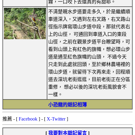
霧，一口咬下去還真的有甜耶。
不清楚親水步道要走多久，於是繼續順
車道深入，又遇到左右叉路，右叉路山
徑指示牌寫環山步道中段，那就代表右
上的山徑， 可通回到車道入口的東段
山徑，之前在觀景步道平台瞭望時，可
看到山頭上有紅色的旗幟，想必環山步
道是通至紅色旗幟的山頭， 不過今天
只走到此處就回頭，至於鄉林農場裡的
環山步道，就留待下次再來走，回程順
道去深坑老街逛逛，目前老街正在分區
重修， 想必以後的深坑老街風貌會不
一樣。
小恐龍的遊記相簿
推薦
- [
Facebook
] - [
X-Twitter
]
[
我要對本遊記留言
]