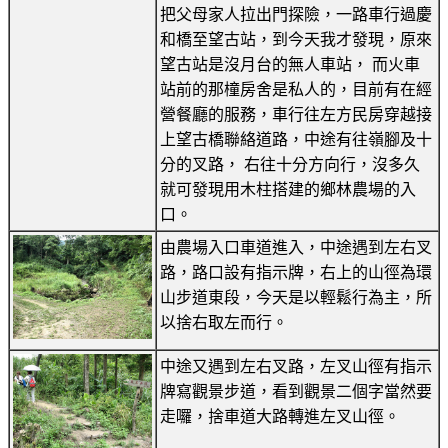
把父母家人拉出門探險，一路車行過慶
和橋至望古站，到今天我才發現，原來
望古站是沒月台的無人車站， 而火車
站前的那橦房舍是私人的，目前有在經
營餐廳的服務，車行往左方民房穿越接
上望古橋聯絡道路，中途有往嶺腳及十
分的叉路， 右往十分方向行，沒多久
就可發現用木柱搭建的鄉林農場的入
口。
由農場入口車道進入，中途遇到左右叉
路，路口設有指示牌，右上的山徑為環
山步道東段，今天是以輕鬆行為主，所
以捨右取左而行。
中途又遇到左右叉路，左叉山徑有指示
牌寫觀景步道，看到觀景二個字當然要
走囉，捨車道大路轉進左叉山徑。