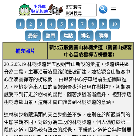
1
2
3
4
5
6
7
8
9
10
最新
熱門
焦點
排名
隨機
新北五股觀音山林梢步道（觀音山遊客
補充照片
中心至凌雲禪寺楞嚴閣）
2012.05.19 林梢步道是五股觀音山新設的步道，步道總共區
分為二段，主要沿著凌雲路的邊坡而建，連接觀音山遊客中
心至凌雲禪寺的楞嚴閣， 由遊客中心停車場前生態園區進
入，林梢步道出入口的高架鋼骨步道出現在樹林裡，初期還
感受不到行走於樹梢的感覺，隨著步道漸漸緩升， 視野穿透
樹梢瞭望山景，這時才真正體會到林梢步道的意涵。
這林梢步道跟溪頭的天空步道差不多，差別在於所觀賞到的
生態景觀不同，對於分為二段的林梢步道，個人偏好於第一
段的步道，因為較有臨空的感覺， 平緩的步道符合無障礙要