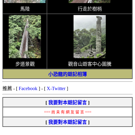
馬陸
行走於樹梢
步道景觀
觀音山遊客中心圖騰
小恐龍的遊記相簿
推薦
- [
Facebook
] - [
X-Twitter
]
[
我要對本遊記留言
]
=== 尚 未 有 網 友 留 言 ===
[
我要對本遊記留言
]