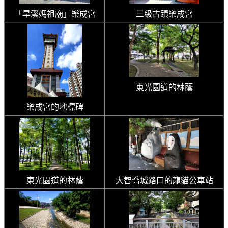
「旱溪媽祖廟」樂成宮
三級古蹟樂成宮
東光園道的林蔭
樂成宮的地標碑
東光園道的林蔭
大智喬城路口的龍貓公車站