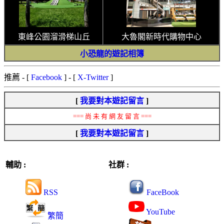
東峰公園溜滑梯山丘
大魯閣新時代購物中心
小恐龍的遊記相簿
推薦
- [
Facebook
] - [
X-Twitter
]
[
我要對本遊記留言
]
=== 尚 未 有 網 友 留 言 ===
[
我要對本遊記留言
]
輔助 :
社群 :
RSS
FaceBook
YouTube
繁簡