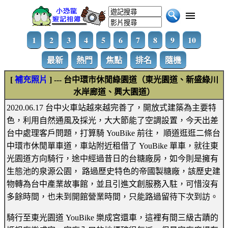
1
2
3
4
5
6
7
8
9
10
最新
熱門
焦點
排名
隨機
[
補充照片
] --- 台中環市休閒綠園道（東光園道、新盛綠川
水岸廊道、興大園道）
2020.06.17 台中火車站越來越完善了，開放式建築為主要特
色，利用自然通風及採光，大大節能了空調設置，今天出差
台中處理客戶問題，打算騎 YouBike 前往， 順道逛逛二條台
中環市休閒單車道，車站附近租借了 YouBike 單車，就往東
光園道方向騎行，途中經過昔日的台糖廠房，如今則是擁有
生態池的泉源公園， 路過歷史特色的帝國製糖廠，該歷史建
物轉為台中產業故事館，並且引進文創服務入駐，可惜沒有
多餘時間，也未到開館營業時間，只能路過留待下次到訪。
騎行至東光園道 YouBike 樂成宮還車，這裡有間三級古蹟的