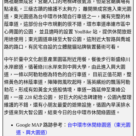
媽祖廟樂成宮，宮廟入口的地標碑很氣派，但是宮廟廣場有
點凌亂，三級古蹟的維護不太夠力； 離開樂成宮進入東光園
道，東光園道為台中環市休閒自行車道之一，擁有完整的林
蔭車道，這部份台中市規劃的很不錯，環市車道串連市區中
心周圍的公園， 並且適時的設置 YouBike 站，提供休閒旅遊
用途使用；東光園道串接至大智公園，這附近大智路與喬城
路的路口，有民宅自設的立體龍貓站牌裝置藝術可看。
中午於臺中文化創意產業園區附近用餐，餐後步行新盛綠川
水岸廊道，循著綠川水岸來到中興大學，由此進入興大園
道，一條以阿勒勃樹為特色的自行車道， 目前正值花期，整
條黃色的林蔭車道，陣陣微風吹起時，落英繽紛的飄落阿勒
勃花，形成有如黃金大道般情境，車道一路延伸至東峰公
園，一座 228 紀念公園， 好巨大的紀念碑建物，公園內整理
維護的不錯，還有小朋友最愛的遊樂設施，循園內旱溪排水
步道來到大智公園，結束今日的台中環市休閒綠園道。
Google MAP 路跡參考：
台中環市休閒綠園道（東光園
道、興大園道）