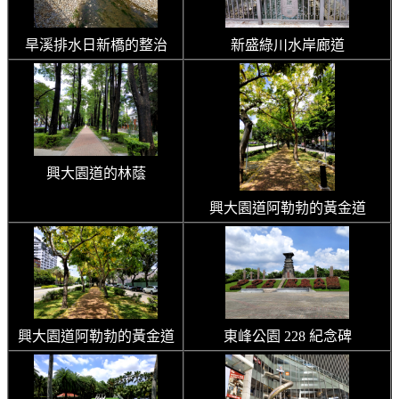
旱溪排水日新橋的整治
新盛綠川水岸廊道
興大園道的林蔭
興大園道阿勒勃的黃金道
興大園道阿勒勃的黃金道
東峰公園 228 紀念碑