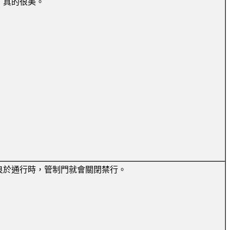
，真的很美。
良於通行時，管制門就會關閉禁行。