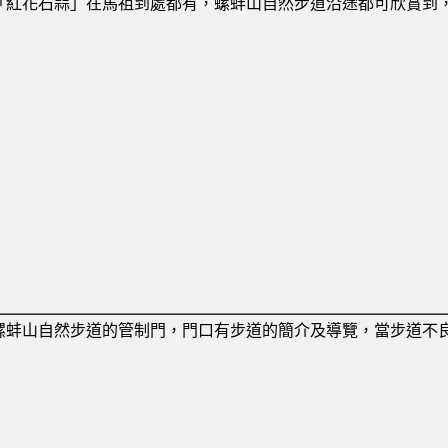
「紅花石蒜」在馬祖到處都有，螺蚌山自然步道沿途都可欣賞到
螺蚌山自然步道的管制門，門口有步道的簡介及導覽，當步道不