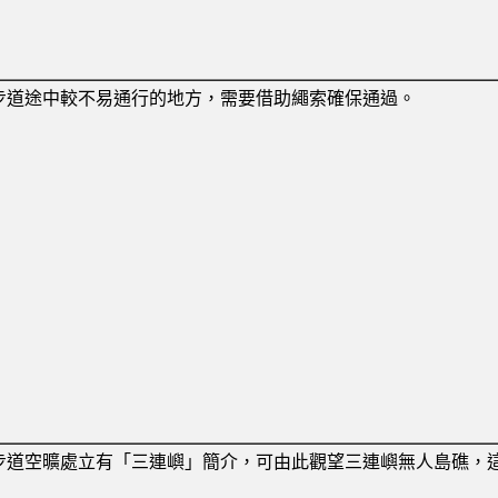
步道途中較不易通行的地方，需要借助繩索確保通過。
步道空曠處立有「三連嶼」簡介，可由此觀望三連嶼無人島礁，