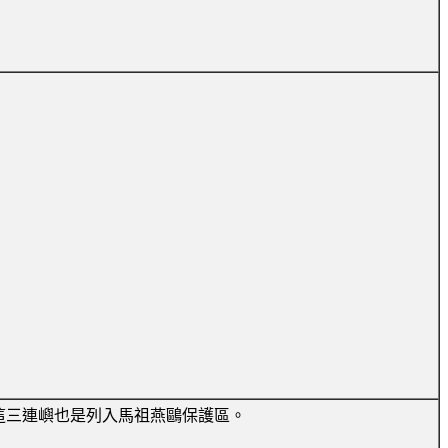
這三連嶼也是列入馬祖燕鷗保護區。