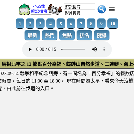
1
2
3
4
5
6
7
8
9
10
最新
熱門
焦點
排名
隨機
馬祖北竿之 12 據點百分幸福、螺蚌山自然步道、三連嶼、海上
2023.09.14 戰爭和平紀念館旁，有一間名為「百分幸福」的餐
業時間，每日的 11:00 至 18:00， 現在時間還太早，看來
覽，由此前往步道的入口。