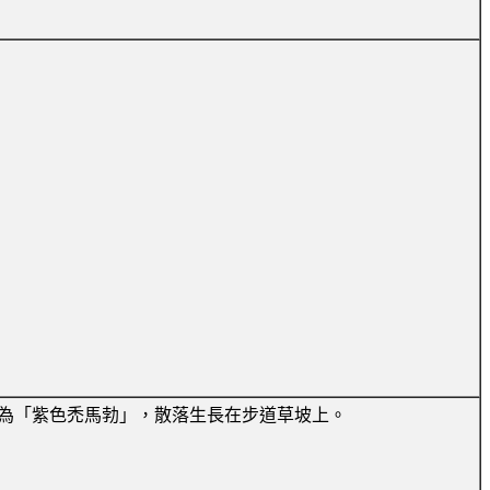
結果為「紫色禿馬勃」，散落生長在步道草坡上。