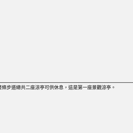
整條步道總共二座涼亭可供休息，這是第一座景觀涼亭。