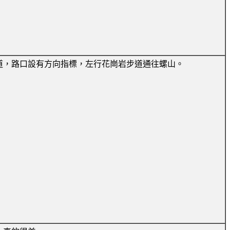
道，路口設有方向指標，左行花崗岩步道通往螺山。