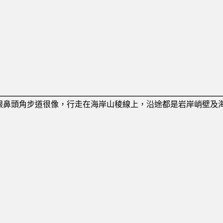
跟鼻頭角步道很像，行走在海岸山稜線上，沿途都是岩岸峭壁及