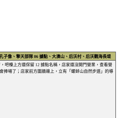
孔子像、擎天部隊 06 據點、大澳山、后沃村、后沃觀海長堤
飲店，吧檯上方還保留 12 據點名稱，店家還沒開門營業，查看營
今天沒機會捧場了；店家前方圍牆邊上，立有「螺蚌山自然步道」的導