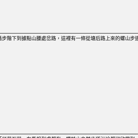
循步階下到據點山腰處岔路，這裡有一條從塘后路上來的螺山步