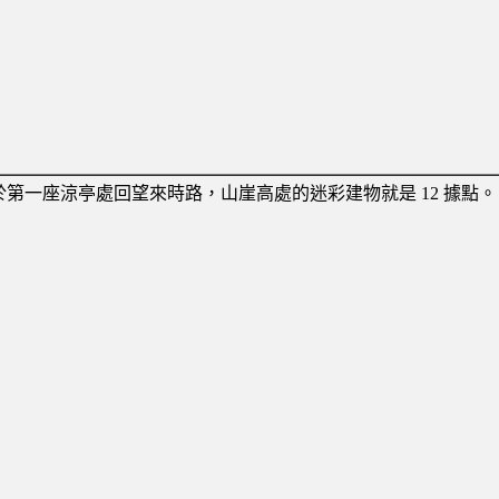
於第一座涼亭處回望來時路，山崖高處的迷彩建物就是 12 據點。