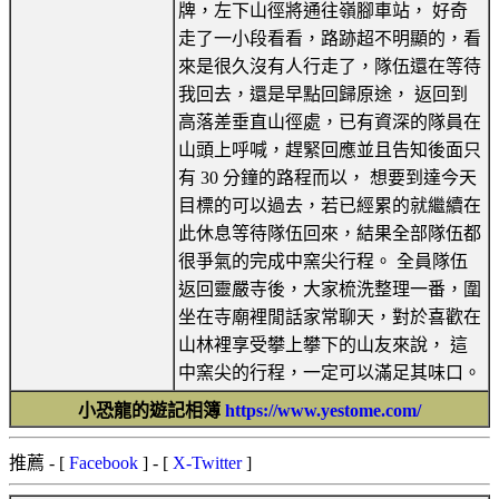
牌，左下山徑將通往嶺腳車站， 好奇
走了一小段看看，路跡超不明顯的，看
來是很久沒有人行走了，隊伍還在等待
我回去，還是早點回歸原途， 返回到
高落差垂直山徑處，已有資深的隊員在
山頭上呼喊，趕緊回應並且告知後面只
有 30 分鐘的路程而以， 想要到達今天
目標的可以過去，若已經累的就繼續在
此休息等待隊伍回來，結果全部隊伍都
很爭氣的完成中窯尖行程。 全員隊伍
返回靈嚴寺後，大家梳洗整理一番，圍
坐在寺廟裡閒話家常聊天，對於喜歡在
山林裡享受攀上攀下的山友來說， 這
中窯尖的行程，一定可以滿足其味口。
小恐龍的遊記相簿
https://www.yestome.com/
推薦
- [
Facebook
] - [
X-Twitter
]