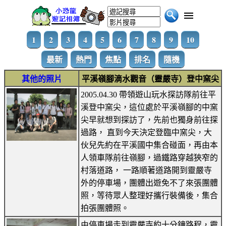
1
2
3
4
5
6
7
8
9
10
最新
熱門
焦點
排名
隨機
其他的照片
平溪嶺腳滴水觀音（靈嚴寺）登中窯尖
2005.04.30 帶領遊山玩水探訪隊前往平
溪登中窯尖，這位處於平溪嶺腳的中窯
尖早就想到探訪了，先前也獨身前往探
過路， 直到今天決定登臨中窯尖，大
伙兒先約在平溪國中集合碰面，再由本
人領車隊前往嶺腳，過鐵路穿越狹窄的
村落道路， 一路順著道路開到靈嚴寺
外的停車場，團體出遊免不了來張團體
照，等待眾人整理好攜行裝備後，集合
拍張團體照。
由停車場走到靈嚴寺約十分鐘路程，靈