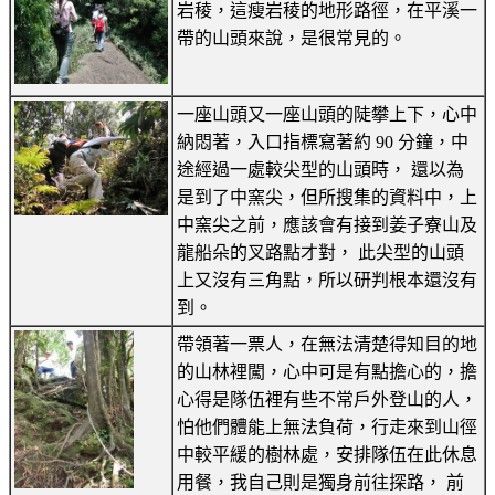
岩稜，這瘦岩稜的地形路徑，在平溪一
帶的山頭來說，是很常見的。
一座山頭又一座山頭的陡攀上下，心中
納悶著，入口指標寫著約 90 分鐘，中
途經過一處較尖型的山頭時， 還以為
是到了中窯尖，但所搜集的資料中，上
中窯尖之前，應該會有接到姜子寮山及
龍船朵的叉路點才對， 此尖型的山頭
上又沒有三角點，所以研判根本還沒有
到。
帶領著一票人，在無法清楚得知目的地
的山林裡闖，心中可是有點擔心的，擔
心得是隊伍裡有些不常戶外登山的人，
怕他們體能上無法負荷，行走來到山徑
中較平緩的樹林處，安排隊伍在此休息
用餐，我自己則是獨身前往探路， 前