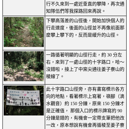
行不久來到一處近垂直的攀降，再次通
知隊伍們等我探路回來再說。
下攀高落差的山徑後，開始加快個人的
行走速度，後面的山徑並不再像前面那
麼攀上攀下的，反而是緩升的山徑。
一路循著明顯的山徑行走，約 30 分左
右，來到了一處山徑的十字路口，哈～
沒錯啦，接上了中窯尖通往姜子寮山的
稜線了。
此十字路口山徑旁，亦有書寫標示各方
向的地點，看著標示上寫著，嶺腳（滴
水觀音）約 150 分鐘，原來 150 分鐘才
是正確值， 那個入口的標示牌寫的 90
分鐘是錯的，有機會一定帶支筆把他改
一改，原本想說有機會再循稜至姜子寮