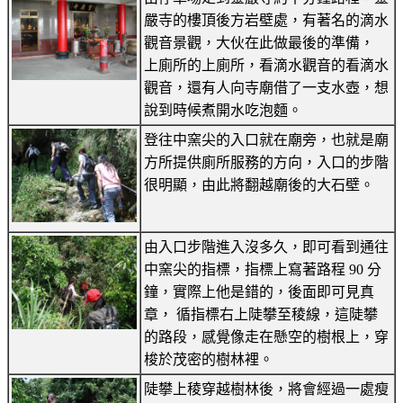
嚴寺的樓頂後方岩壁處，有著名的滴水
觀音景觀，大伙在此做最後的準備，
上廁所的上廁所，看滴水觀音的看滴水
觀音，還有人向寺廟借了一支水壺，想
說到時候煮開水吃泡麵。
登往中窯尖的入口就在廟旁，也就是廟
方所提供廁所服務的方向，入口的步階
很明顯，由此將翻越廟後的大石壁。
由入口步階進入沒多久，即可看到通往
中窯尖的指標，指標上寫著路程 90 分
鐘，實際上他是錯的，後面即可見真
章， 循指標右上陡攀至稜線，這陡攀
的路段，感覺像走在懸空的樹根上，穿
梭於茂密的樹林裡。
陡攀上稜穿越樹林後，將會經過一處瘦