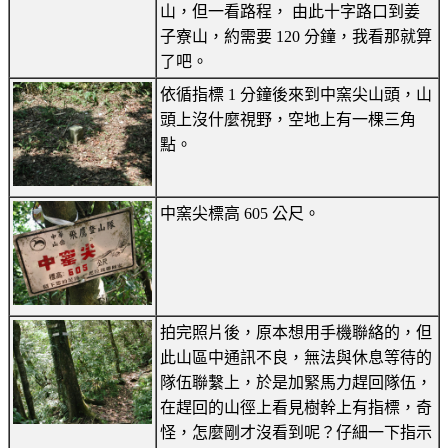
山，但一看路程， 由此十字路口到姜
子寮山，約需要 120 分鐘，我看那就算
了吧。
依循指標 1 分鐘後來到中窯尖山頭，山
頭上沒什麼視野，空地上有一棵三角
點。
中窯尖標高 605 公尺。
拍完照片後，原本想用手機聯絡的，但
此山區中通訊不良，無法與休息等待的
隊伍聯繫上，於是加緊馬力趕回隊伍，
在趕回的山徑上看見樹幹上有指標，奇
怪，怎麼剛才沒看到呢？仔細一下指示