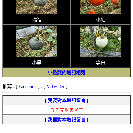
瑞福
小紅
小黑
李白
小恐龍的遊記相簿
推薦
- [
Facebook
] - [
X-Twitter
]
[
我要對本遊記留言
]
=== 尚 未 有 網 友 留 言 ===
[
我要對本遊記留言
]