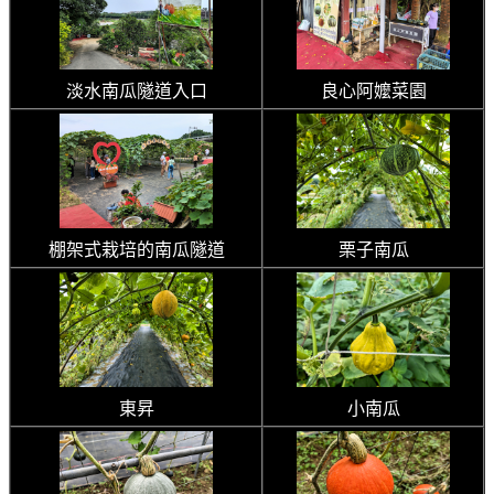
淡水南瓜隧道入口
良心阿嬤菜園
棚架式栽培的南瓜隧道
栗子南瓜
東昇
小南瓜