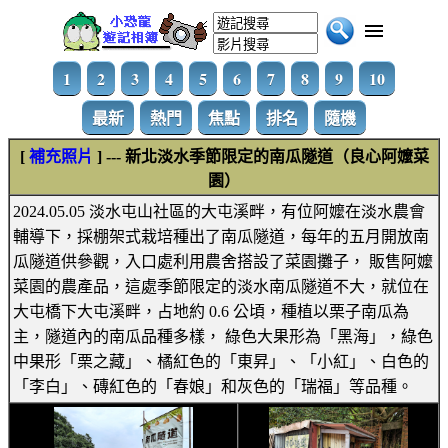
1
2
3
4
5
6
7
8
9
10
最新
熱門
焦點
排名
隨機
[
補充照片
] --- 新北淡水季節限定的南瓜隧道（良心阿嬤菜
園）
2024.05.05 淡水屯山社區的大屯溪畔，有位阿嬤在淡水農會
輔導下，採棚架式栽培種出了南瓜隧道，每年的五月開放南
瓜隧道供參觀，入口處利用農舍搭設了菜園攤子， 販售阿嬤
菜園的農產品，這處季節限定的淡水南瓜隧道不大，就位在
大屯橋下大屯溪畔，占地約 0.6 公頃，種植以栗子南瓜為
主，隧道內的南瓜品種多樣， 綠色大果形為「黑海」，綠色
中果形「栗之藏」、橘紅色的「東昇」、「小紅」、白色的
「李白」、磚紅色的「春娘」和灰色的「瑞福」等品種。