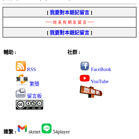
[
我要對本遊記留言
]
=== 尚 未 有 網 友 留 言 ===
[
我要對本遊記留言
]
輔助 :
社群 :
RSS
FaceBook
YouTube
繁簡
留言板
連繫 :
skrnet
54player