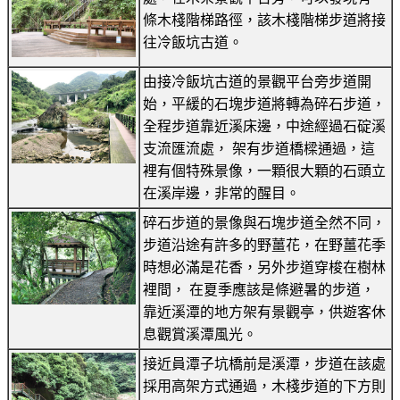
條木棧階梯路徑，該木棧階梯步道將接
往冷飯坑古道。
由接冷飯坑古道的景觀平台旁步道開
始，平緩的石塊步道將轉為碎石步道，
全程步道靠近溪床邊，中途經過石碇溪
支流匯流處， 架有步道橋樑通過，這
裡有個特殊景像，一顆很大顆的石頭立
在溪岸邊，非常的醒目。
碎石步道的景像與石塊步道全然不同，
步道沿途有許多的野薑花，在野薑花季
時想必滿是花香，另外步道穿梭在樹林
裡間， 在夏季應該是條避暑的步道，
靠近溪潭的地方架有景觀亭，供遊客休
息觀賞溪潭風光。
接近員潭子坑橋前是溪潭，步道在該處
採用高架方式通過，木棧步道的下方則