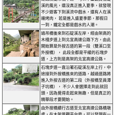
溪的風光，還沒真正進入夏季，就發現
不少遊客下到溪流中戲水，還有人在溪
邊烤肉， 若是進入盛夏季節，那假日
一到，鐵定全都是戲水的人潮。
過吊橋後來到石碇溪左岸，經由架高的
木棧步道上到北宜高速公路下方，由此
開始算是外按古道的第一段（雙溪口至
外按橋）， 此段全都是平緩的石塊步
道，上方則是高架的北宜高速公路。
石塊步道一直沿著石碇溪左岸上行，中
途接到外按橋進來的道路，越過道路將
進入外按古道的第二段（外按橋至員潭
子坑橋）， 不少人會選擇走到此就回
頭，因為覺得走起來無趣，但是真正的
精華段才要開始。
由外按橋續行古道至北宜高速公路橋墩
處，在木架景觀平台旁，可以發現有一