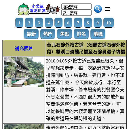
1
2
3
4
5
6
7
8
9
10
最新
熱門
焦點
排名
隨機
台北石碇外按古道（淡蘭古道石碇外按
補充照片
段）雙溪口淡蘭吊橋至石碇員潭子坑橋
2010.04.05 外按古道已經整建很久，很
早就想來走走，每一次路過就想說要安
排時間到訪，結果就一延再延，也不知
道在延什麼， 今天終於成行，車行至
雙溪口停車場，停車場旁的甜餐廳今天
休息沒營業，不過卻很大方的開放外面
空間供遊客休憩，若有營業的話， 可
以從餐廳旁的木棧走道至淡蘭吊橋，真
確的步道是在堤防邊的走道。
走過淡蘭吊橋中途，可以下望觀賞石碇