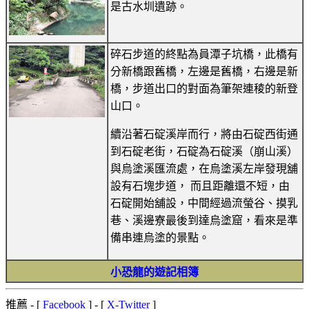
是古水圳遺跡。
碎石步道的終點為員潭子坑橋，此橋有
分新橋跟舊橋，左邊是舊橋，右邊是新
橋，步道出口的對面為筆架連稜的新登
山口。
續沿著石碇溪岸而行，將由石碇西街通
到石碇老街，石碇為石碇溪（崩山溪）
與烏塗溪匯流處，在烏塗溪左岸發現舖
設有石塊步道， 而且距離還不短，由
石碇開始舖設，中間經過流螢谷、摸乳
巷、溪邊寮最後到達烏塗窟，看來是準
備串連烏塗的景點。
小恐龍的遊記相簿
推薦
- [
Facebook
] - [
X-Twitter
]