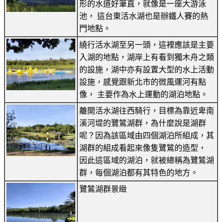
形的水道好筆直，就像是一座大游泳
池， 這台東活水湖也是辦鐵人賽的熱
門地點。
繞行活水湖至另一頭，這裡應該是主要
入湖的地點，湖岸上有看到獨木舟之類
的設施，湖中亦有設置大型的水上活動
設施，感覺跟新北市的微風運河有點
像， 主要作為水上運動的湖泊地點。
離開活水湖往西騎行，目標為靠近卑南
溪河堤的鷺鷥湖群，為什麼說是湖群
呢？因為該區域由四個湖泊所組成，其
湖群的組成看起來像隻鷺鷥的造型，
因此這區域的湖泊，就被總稱為鷺鷥湖
群，每個湖泊都有其特色的地方。
鷺鷥湖群景緻