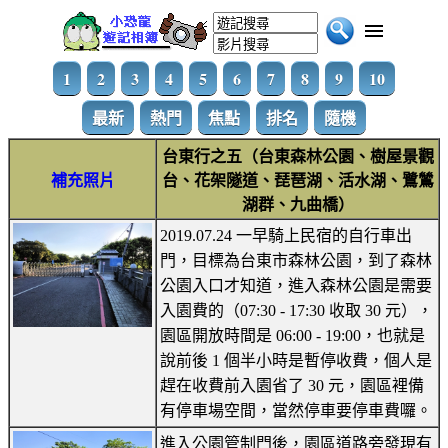
1
2
3
4
5
6
7
8
9
10
最新
熱門
焦點
排名
隨機
台東行之五（台東森林公園、樹屋景觀
補充照片
台、花架隧道、琵琶湖、活水湖、鷺鷥
湖群、九曲橋）
2019.07.24 一早騎上民宿的自行車出
門，目標為台東市森林公園，到了森林
公園入口才知道，進入森林公園是需要
入園費的（07:30 - 17:30 收取 30 元），
園區開放時間是 06:00 - 19:00，也就是
說前後 1 個半小時是暫停收費，個人是
趕在收費前入園省了 30 元，園區裡備
有停車場空間，當然停車要停車費囉。
進入公園管制門後，園區道路旁發現有