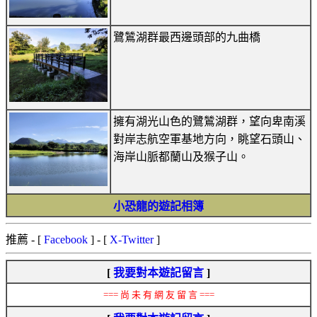
鷺鷥湖群最西邊頭部的九曲橋
擁有湖光山色的鷺鷥湖群，望向卑南溪
對岸志航空軍基地方向，眺望石頭山、
海岸山脈都蘭山及猴子山。
小恐龍的遊記相簿
推薦
- [
Facebook
] - [
X-Twitter
]
[
我要對本遊記留言
]
=== 尚 未 有 網 友 留 言 ===