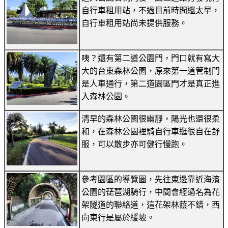
自行車租用站，不過目前時間還太早，
自行車租用站尚未提供服務。
咦？還有第二道公園門，門口就有寫大
大的台東森林公園，原來第一道管制門
是人車通行，第二道園區門才是真正進
入森林公園。
清早的森林公園很幽靜，陽光也還很柔
和，在森林公園裡騎自行車逛很自在舒
服，可以散步亦可健行慢跑。
參考園區的導覽圖，先往東邊靠近海濱
公園的琵琶湖騎行，中間會經過名為花
架隧道的聯絡道，這花架林蔭不錯，西
向東行是屬於緩坡。