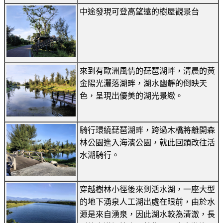
中途發現可登高望遠的樹屋觀景台
來到有歐洲風情的琵琶湖畔，清晨的黃
金陽光灑落湖畔，湖水幽靜的倒映天
色，呈現出優美的湖光景緻。
騎行環繞琵琶湖畔，跨過木橋將離開森
林公園進入海濱公園，就此回頭改往活
水湖騎行。
穿越樹林小徑後來到活水湖，一座大型
的地下湧泉人工湖出處在眼前，由於水
源是來自湧泉，因此湖水較為清澈，長