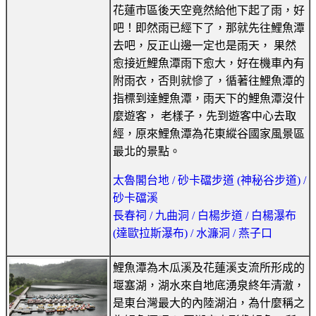
花蓮市區後天空竟然給他下起了雨，好
吧！即然雨已經下了，那就先往鯉魚潭
去吧，反正山邊一定也是雨天， 果然
愈接近鯉魚潭雨下愈大，好在機車內有
附雨衣，否則就慘了，循著往鯉魚潭的
指標到達鯉魚潭，雨天下的鯉魚潭沒什
麼遊客， 老樣子，先到遊客中心去取
經，原來鯉魚潭為花東縱谷國家風景區
最北的景點。
太魯閣台地 / 砂卡礑步道 (神秘谷步道) /
砂卡礑溪
長春祠 / 九曲洞 / 白楊步道 / 白楊瀑布
(達歐拉斯瀑布) / 水濂洞 / 燕子口
鯉魚潭為木瓜溪及花蓮溪支流所形成的
堰塞湖，湖水來自地底湧泉終年清澈，
是東台灣最大的內陸湖泊，為什麼稱之