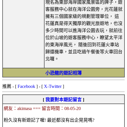
現名為東部海岸國家風景區的牌子，遊
客服務中心就在海洋公園旁，光花蓮就
擁有三個國家級的規劃管理單位， 這
花蓮真是得天獨厚的觀光旅遊地，也沒
多少時間可以進海洋公園去玩，就前往
位於山坡的遊客服務中心，瞭望太平洋
的東海岸風光， 隨後回到花蓮火車站
歸還機車，並且吃過午餐後等火車回台
北囉。
小恐龍的遊記相簿
推薦
- [
Facebook
] - [
X-Twitter
]
[
我要對本遊記留言
]
網友：akimasa === 留言時間：08-05-20
粉久沒有新遊記了喔! 最近都沒有出企晃晃嗎?