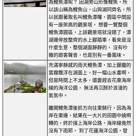
為鯉魚潭呢？ 因湖旁山形像鯉魚，所
以該山稱為鯉魚山，山與湖同齊名，所
以就跟著取名叫鯉魚潭囉，園區中間設
有一座架高的觀景塔， 想要一覽整個
鯉魚潭園區，上該觀景塔就沒錯了，潭
湖邊停放整齊的水上腳踏車，看來是沒
什麼生意，整個湖面靜靜的， 沒有吵
雜的遊客聲音，也是別有一番風味。
充滿寧靜感的雨天鯉魚潭，加上朦朧的
雲霧飄浮在湖面上，好一幅山水畫啊，
但是時間上不太多，還要趕去花東海岸
線的海洋公園， 無法再沉醉於浪漫的
氣氛中。
離開鯉魚潭後抓方向往東騎行，因為海
岸在東邊，結果在一大片的田園中繞啊
轉的，終於接上海岸公路，海岸線竟然
沒有下雨耶， 到了花蓮海洋公園，發