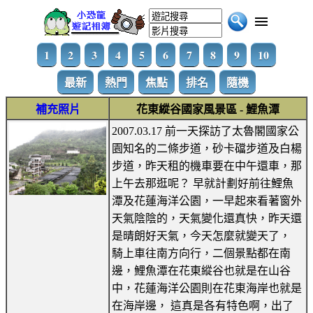
1
2
3
4
5
6
7
8
9
10
最新
熱門
焦點
排名
隨機
補充照片
花東縱谷國家風景區 - 鯉魚潭
2007.03.17 前一天探訪了太魯閣國家公
園知名的二條步道，砂卡礑步道及白楊
步道，昨天租的機車要在中午還車，那
上午去那逛呢？ 早就計劃好前往鯉魚
潭及花蓮海洋公園，一早起來看著窗外
天氣陰陰的，天氣變化還真快，昨天還
是晴朗好天氣，今天怎麼就變天了，
騎上車往南方向行，二個景點都在南
邊，鯉魚潭在花東縱谷也就是在山谷
中，花蓮海洋公園則在花東海岸也就是
在海岸邊， 這真是各有特色啊，出了