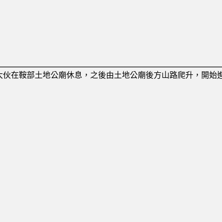
大伙在鞍部土地公廟休息，之後由土地公廟後方山路爬升，開始