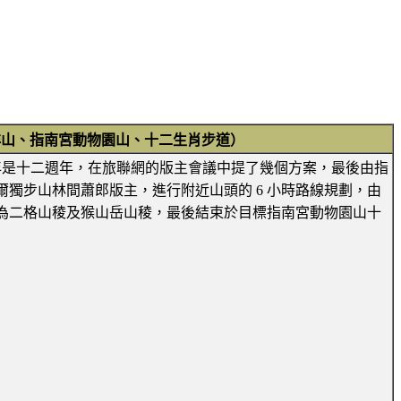
柔洋山、指南宮動物園山、十二生肖步道）
山，今年是十二週年，在旅聯網的版主會議中提了幾個方案，最後由指
獨步山林間蕭郎版主，進行附近山頭的 6 小時路線規劃，由
為二格山稜及猴山岳山稜，最後結束於目標指南宮動物園山十