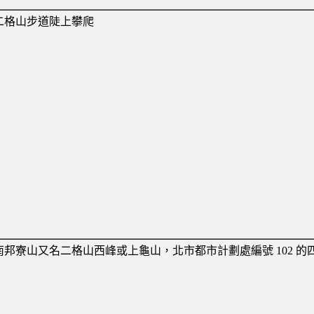
二格山步道陡上攀爬
南邦寮山又名二格山西峰或上龜山，北市都市計劃處編號 102 的四