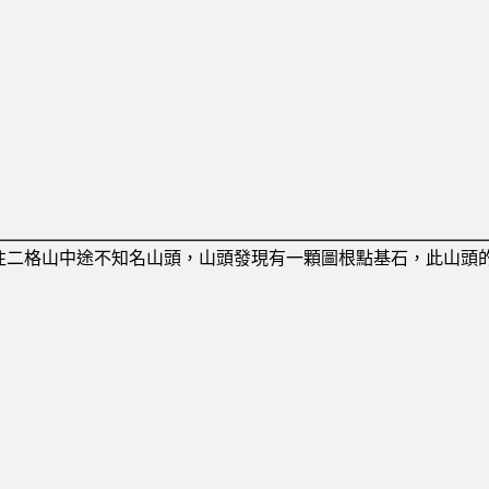
往二格山中途不知名山頭，山頭發現有一顆圖根點基石，此山頭