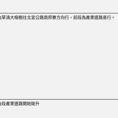
由草湳大榕樹往北宜公路南邦寮方向行，前段為產業道路易行。
後段產業道路開始陡升