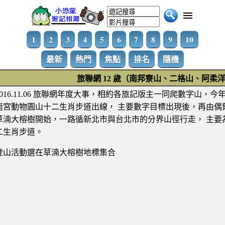
1
2
3
4
5
6
7
8
9
10
最新
熱門
焦點
排名
隨機
旅聯網 12 歲（南邦寮山、二格山、阿
2016.11.06 旅聯網年度大事，相約各旅記版主一同爬數字
南宮動物園山十二生肖步道出線， 主要數字目標出現後，再由偶爾
草湳大榕樹開始，一路循新北市與台北市的分界山徑行走， 主要
二生肖步道。
登山活動選在草湳大榕樹地標集合