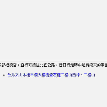
鞍部福德宮，直行可接往北宜公路，昔日行走時中途有癈棄的軍
台北文山木柵草湳大榕樹登石碇二格山西峰、二格山