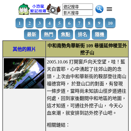
1
2
3
4
5
6
7
8
9
10
最新
熱門
焦點
排名
隨機
中和南勢角華新街 109 巷循延伸稜至外
其他的照片
挖子山
2005.10.06 打開窗戶向天空望，哇！藍
天白雲耶，心中湧起了往郊山跑的念
頭，上次由中和華新街的鞍部登往南山
福德宮時， 於登山口的對面，有發現
一條步道，當時尚未知該山徑步道通往
何處，回到家後翻閱中和地區的地圖，
這才知道，可通往外挖子山， 今天心
血來潮，就安排到訪外挖子山吧。
相關鏈結：