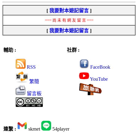
[
我要對本遊記留言
]
=== 尚 未 有 網 友 留 言 ===
[
我要對本遊記留言
]
輔助 :
社群 :
RSS
FaceBook
YouTube
繁簡
留言板
連繫 :
skrnet
54player