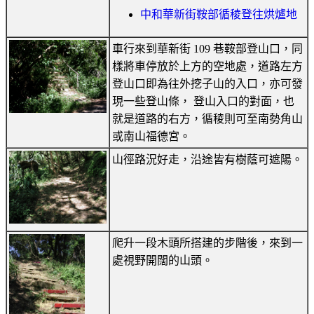
中和華新街鞍部循稜登往烘爐地
車行來到華新街 109 巷鞍部登山口，同
樣將車停放於上方的空地處，道路左方
登山口即為往外挖子山的入口，亦可發
現一些登山條， 登山入口的對面，也
就是道路的右方，循稜則可至南勢角山
或南山福德宮。
山徑路況好走，沿途皆有樹蔭可遮陽。
爬升一段木頭所搭建的步階後，來到一
處視野開闊的山頭。