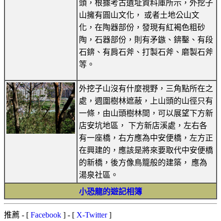
頭，根據考古遺址資料庫所示，外挖子
山擁有圓山文化， 或者土地公山文
化，在陶器部份，發現有紅褐色粗砂
陶，石器部份，則有矛鏃、錛鑿、有段
石錛、有肩石斧、打製石斧、磨製石斧
等。
外挖子山沒有什麼視野，三角點所在之
處，週圍樹林遮蔽，上山頭的山徑只有
一條，由山頭樹林間，可以展望下方新
店安坑地區， 下方新店溪處，左右各
有一座橋，右方應為中安便橋，左方正
在興建的，應該是將來要取代中安便橋
的新橋，後方像鳥籠般的建築， 應為
湯泉社區。
小恐龍的遊記相簿
推薦
- [
Facebook
] - [
X-Twitter
]