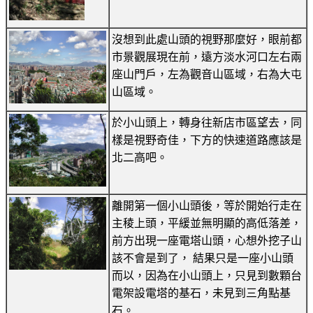
沒想到此處山頭的視野那麼好，眼前都
市景觀展現在前，遠方淡水河口左右兩
座山門戶，左為觀音山區域，右為大屯
山區域。
於小山頭上，轉身往新店市區望去，同
樣是視野奇佳，下方的快速道路應該是
北二高吧。
離開第一個小山頭後，等於開始行走在
主稜上頭，平緩並無明顯的高低落差，
前方出現一座電塔山頭，心想外挖子山
該不會是到了， 結果只是一座小山頭
而以，因為在小山頭上，只見到數顆台
電架設電塔的基石，未見到三角點基
石。