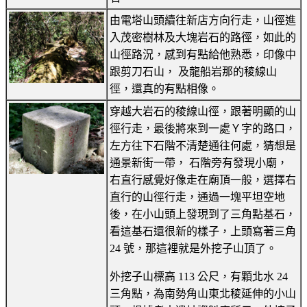
由電塔山頭續往新店方向行走，山徑進
入茂密樹林及大塊岩石的路徑，如此的
山徑路況，感到有點給他熟悉，印像中
跟剪刀石山， 及龍船岩那的稜線山
徑，還真的有點相像。
穿越大岩石的稜線山徑，跟著明顯的山
徑行走，最後將來到一處Ｙ字的路口，
左方往下石階不清楚通往何處，猜想是
通景新街一帶， 石階旁有發現小廟，
右直行感覺好像走在廟頂一般，選擇右
直行的山徑行走，通過一塊平坦空地
後，在小山頭上發現到了三角點基石，
看這基石還很新的樣子，上頭寫著三角
24 號，那這裡就是外挖子山頂了。
外挖子山標高 113 公尺，有顆北水 24
三角點，為南勢角山東北稜延伸的小山