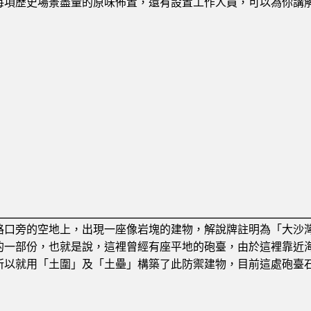
每項歷史場景盡量的原味佈置，還有設置工作人員，可以為你講
路口旁的空地上，出現一座像岩塊的建物，解說牌註明為「大沙
的一部份，也就是說，這裡曾經有座平地的砲臺，由於這裡靠近海
所以就用「土圍」及「土壘」構築了此防禦建物，目前這處砲臺