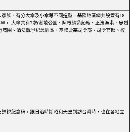
家族，有分大傘及小傘等不同造型，基隆地區總共設置有18
小傘， 大傘共有7處(潮境公園、阿根納造船廠、正濱漁港、忠烈
託行商圈、清法戰爭紀念園區、基隆要塞司令部、司令官邸、校
。
石巡視紀念碑，跟日治時期昭和天皇到訪台灣時，也在各地立