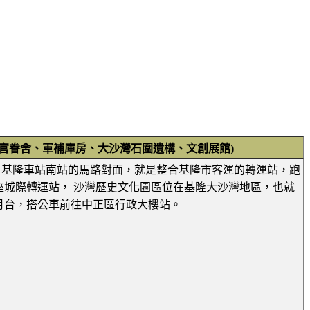
官眷舍、軍補庫房、大沙灣石圍遺構、文創展館)
化園區，基隆車站南站的馬路對面，就是整合基隆市客運的轉運站，跑
城際轉運站， 沙灣歷史文化園區位在基隆大沙灣地區，也就
月台，搭公車前往中正區行政大樓站。