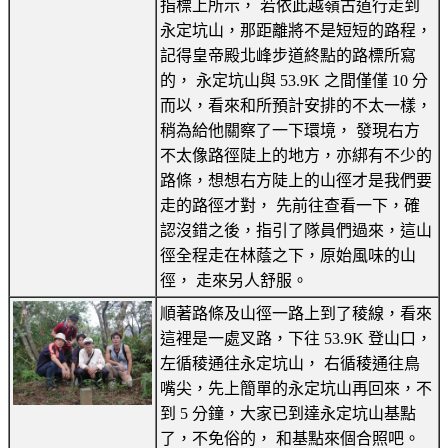
指標上所示， 若依此越嶺古道行走到
永定坑山，那距離將不是短短的路程，
記得皇帝殿北峰步道終點的路標所寫
的， 永定坑山與 53.9K 之間僅僅 10 分
而以，看來和所預計安排的不太一樣，
稍為給他關察了一下環境， 發現右方
不太像路徑陡上的地方，亦綁有不少的
路條，想想右方陡上的山徑才是我們要
走的路徑才對， 先前往查看一下，確
認沒錯之後，指引了隊員們過來，這山
徑全程走在林蔭之下，原始風味的山
徑， 走來另人舒服。
順著路條及山徑一路上到了稜線，看來
這裡是一處叉路，下往 53.9K 登山口，
左循稜通往永定坑山， 右循稜通往鳥
嘴尖，先上簡單的永定坑山再回來，不
到 5 分鐘，大家已到達永定坑山基點
了，不免俗的， 和基點來個合照吧。