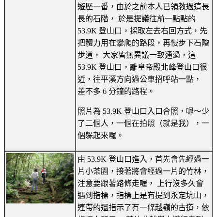
遊歷一番，由於之前本人已領教過這長
長的石階， 於是提議往前一點點的
53.9K 登山口，採取左去右回方式，先
把體力用在攀爬的路段，再慢步下石階
步道， 大家皆無異議一致通過，這
53.9K 登山口，離皇帝殿北峰登山口很
近，往平溪方向過公車招呼站一點，
差不多 6 分鐘的路程。
照片為 53.9K 登山口入口合照，嗯～少
了二個人，一個在拍照（就是我），一
個躲起來囉。
由 53.9K 登山口進入，首先會先經過一
片小茶園，接著將會經過一片的竹林，
注意要跟著路條走喔， 上行沒多久會
遇到指標，指標上是有提到永定坑山，
連帶的還指示了有一條越嶺的古道，依