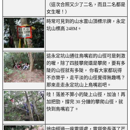
（這次合照又少了二名，而且二名都是
女生喔！）
時常可見到的山水雲山頂標示牌，永定
坑山標高 248M。
這永定坑山通往鳥嘴岩的山徑可是刺激
的喔，除了四肢攀爬還是攀爬，要有多
陡的山徑就有多陡， 你看大家都玩得
不亦樂乎，走平淡的山徑覺得無趣嗎？
那來走走永定坑山上鳥嘴岩吧。
哇！落差不算小的陡上山徑，加油！再
加把勁，撐完 30 分鐘的攀爬山徑，就
快到鳥嘴岩了。
途中經過一座電塔處，電塔旁長滿了芒