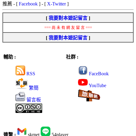
推薦
- [
Facebook
] - [
X-Twitter
]
[
我要對本遊記留言
]
=== 尚 未 有 網 友 留 言 ===
[
我要對本遊記留言
]
輔助 :
社群 :
RSS
FaceBook
YouTube
繁簡
留言板
連繫 :
skrnet
54player