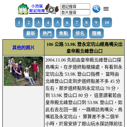
1
2
3
4
5
6
7
8
9
10
最新
熱門
焦點
排名
隨機
106 公路 53.9K 登永定坑山經鳥嘴尖出
其他的照片
皇帝殿北峰登山口
2004.11.06 先前由皇帝殿北峰登山口探
鳥嘴尖，在步道終點稜線處，有看到永
定坑山及 53.9K 登山口指標， 當時由
北峰登山口走到步道終點差不多 45 分
左右，那步道終點到永定坑山 70 分，
到 53.9K 登山口 80 分， 這意謂著若由
皇帝殿北峰登山口到 53.9K 登山口，如
此右去左回一圈，一路順訪鳥嘴尖‧鳥
嘴岩及永定坑山， 算算差不多二個半
小時，於是安排了遊山玩水探訪隊前往