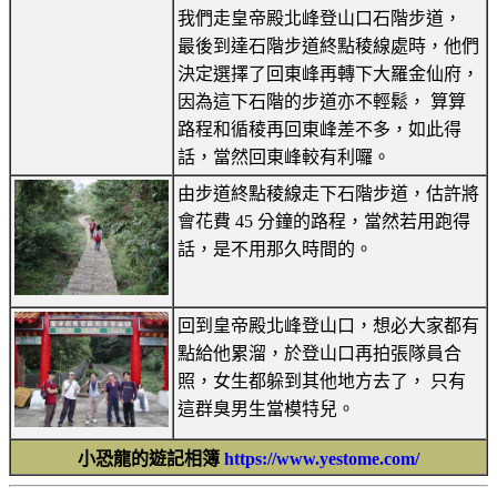
我們走皇帝殿北峰登山口石階步道，
最後到達石階步道終點稜線處時，他們
決定選擇了回東峰再轉下大羅金仙府，
因為這下石階的步道亦不輕鬆， 算算
路程和循稜再回東峰差不多，如此得
話，當然回東峰較有利囉。
由步道終點稜線走下石階步道，估許將
會花費 45 分鐘的路程，當然若用跑得
話，是不用那久時間的。
回到皇帝殿北峰登山口，想必大家都有
點給他累溜，於登山口再拍張隊員合
照，女生都躲到其他地方去了， 只有
這群臭男生當模特兒。
小恐龍的遊記相簿
https://www.yestome.com/