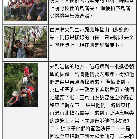
嘴尖，大伙依著岩壁旁的倒樹，跨越登
上視野極佳的鳥嘴尖， 順便拍下鳥嘴
尖排排坐集體合照。
由鳥嘴尖到皇帝殿北峰登山口步道終
點，同樣是稜線的山徑，只是剛才是全
程攀爬陡上，現在則是攀降陡下。
來到岩稜的地方，碰巧遇到一批進香朝
聖的團體，詢問他們要去那裡，得知他
們是由皇帝殿西峰過來， 準備要到玉
京山朝聖的，一聽之下差點昏倒，他們
走過頭了啦，玉京山應該要在皇帝殿岩
稜東峰轉左下， 結果他們一路過東峰
再過東北峰石霸尖，來到了要通鳥嘴尖
的路途上，當下立即告訴他們走過頭
了， 這下子他們將面臨決擇了，一是
回頭至東峰轉下到大羅金仙府，二是和