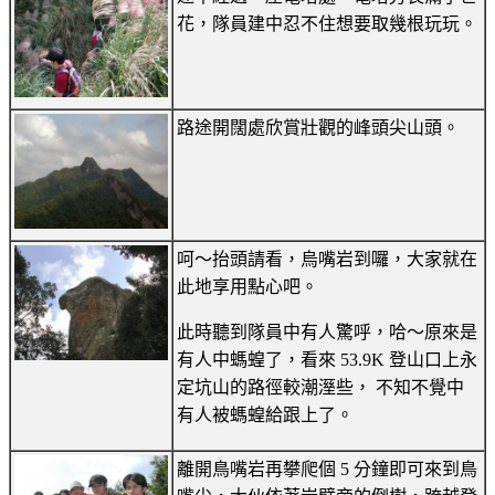
花，隊員建中忍不住想要取幾根玩玩。
路途開闊處欣賞壯觀的峰頭尖山頭。
呵～抬頭請看，烏嘴岩到囉，大家就在
此地享用點心吧。
此時聽到隊員中有人驚呼，哈～原來是
有人中螞蝗了，看來 53.9K 登山口上永
定坑山的路徑較潮溼些， 不知不覺中
有人被螞蝗給跟上了。
離開鳥嘴岩再攀爬個 5 分鐘即可來到鳥