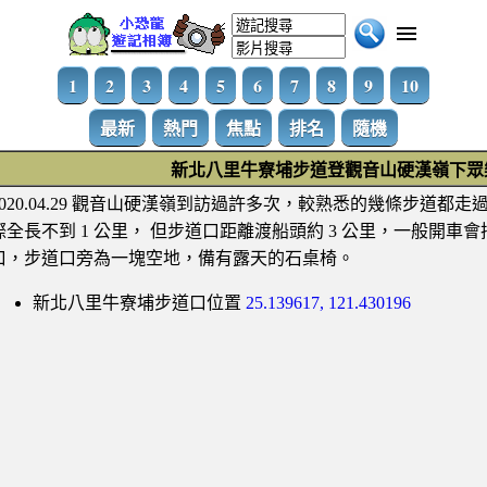
1
2
3
4
5
6
7
8
9
10
最新
熱門
焦點
排名
隨機
新北八里牛寮埔步道登觀音山硬漢嶺下眾
2020.04.29 觀音山硬漢嶺到訪過許多次，較熟悉的幾條步
際全長不到 1 公里， 但步道口距離渡船頭約 3 公里，一般開
口，步道口旁為一塊空地，備有露天的石桌椅。
新北八里牛寮埔步道口位置
25.139617, 121.430196