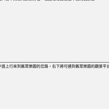
步道上行來到舊眾樂園的岔路，右下將可通到舊眾樂園的觀景平