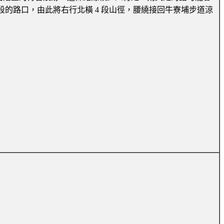
 5 段的路口，由此將右行北橫 4 段山徑，腰繞接回牛寮埔步道涼