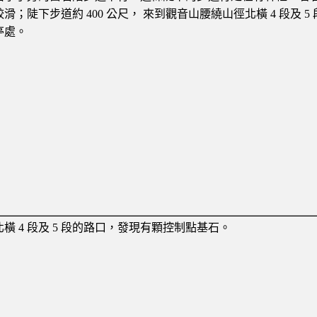
較滑；陡下步道約 400 公尺， 來到觀音山腰繞山徑北橫 4 段及
亭處。
北橫 4 段及 5 段的路口，發現有顆控制點基石。