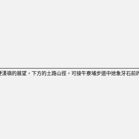
硬漢嶺的展望，下方的土路山徑，可接牛寮埔步道中途象牙石前