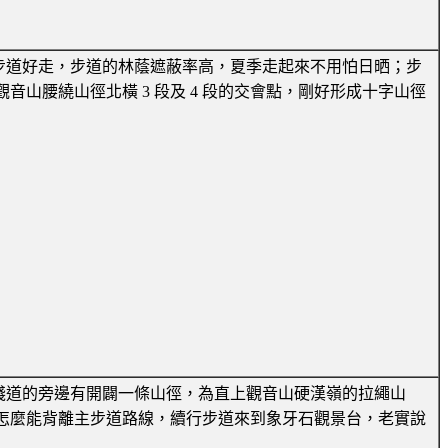
步道好走，步道的林蔭遮蔽率高，夏季走起來不用怕日晒；步
觀音山腰繞山徑北橫 3 段及 4 段的交會點，剛好形成十字山徑
棧道的旁邊有開闢一條山徑，為直上觀音山硬漢嶺的拉繩山
怎麼能背離主步道路線，續行步道來到象牙石觀景台，老實說