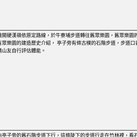
離開硬漢嶺依原定路線，於牛寮埔步道轉往舊眾樂園，舊眾樂園
有眾樂園的建造歷史介紹， 亭子旁有條古樸的石階步道，步道口
請山友自行評估體能。
由亭子旁的舊石階步道下行，這條陡下的步道行走在竹林裡，看