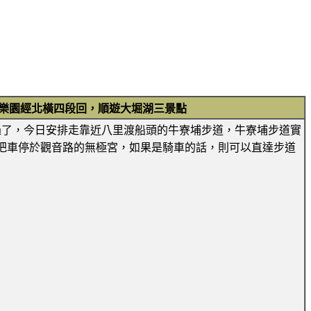
樂園經北橫四段回，順遊大堀湖三景點
道都走過了，今日安排走靠近八里渡船頭的牛寮埔步道，牛寮埔步道實
車會把車停於觀音路的無極宮，如果是騎車的話，則可以直達步道