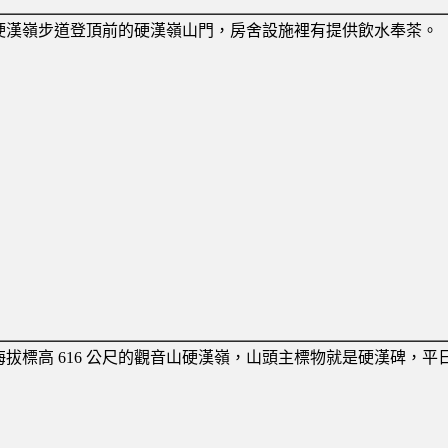
硬漢嶺步道登頂前的硬漢嶺山門，房舍設施裡有提供飲水奉茶。
海拔標高 616 公尺的觀音山硬漢嶺，山頭主標物就是硬漢碑，