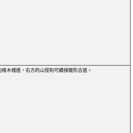
的癈木棧道，右方的山徑則可續接龍形古道。