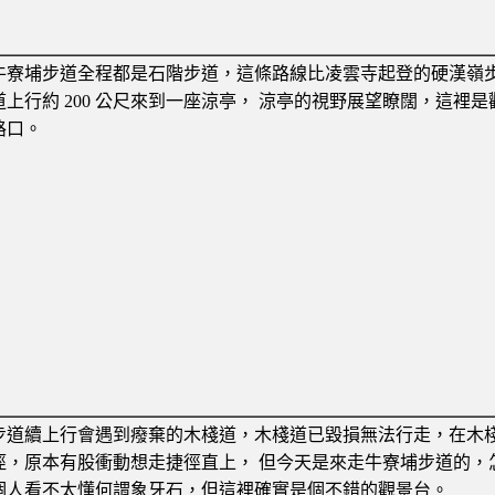
牛寮埔步道全程都是石階步道，這條路線比凌雲寺起登的硬漢嶺
道上行約 200 公尺來到一座涼亭， 涼亭的視野展望瞭闊，這裡是
路口。
步道續上行會遇到癈棄的木棧道，木棧道已毀損無法行走，在木
徑，原本有股衝動想走捷徑直上， 但今天是來走牛寮埔步道的，
個人看不太懂何謂象牙石，但這裡確實是個不錯的觀景台。