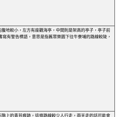
的腹地較小，左方有座觀海亭，中間則是架高的亭子，亭子前
書寫有警告標語，意思是指舊眾樂園下往牛寮埔的路線較陡，
石階上的青苔痕跡，這條路線較少人行走，雨天走的話可能會