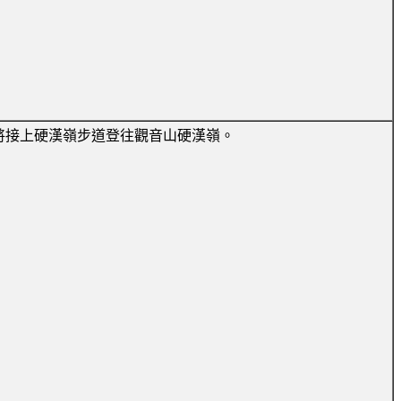
將接上硬漢嶺步道登往觀音山硬漢嶺。